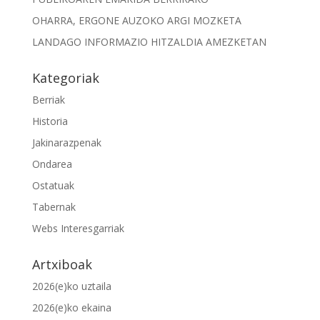
OHARRA, ERGONE AUZOKO ARGI MOZKETA
LANDAGO INFORMAZIO HITZALDIA AMEZKETAN
Kategoriak
Berriak
Historia
Jakinarazpenak
Ondarea
Ostatuak
Tabernak
Webs Interesgarriak
Artxiboak
2026(e)ko uztaila
2026(e)ko ekaina