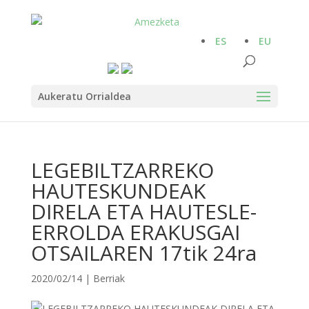
ES
EU
Aukeratu Orrialdea
LEGEBILTZARREKO
HAUTESKUNDEAK
DIRELA ETA HAUTESLE-
ERROLDA ERAKUSGAI
OTSAILAREN 17tik 24ra
2020/02/14
|
Berriak