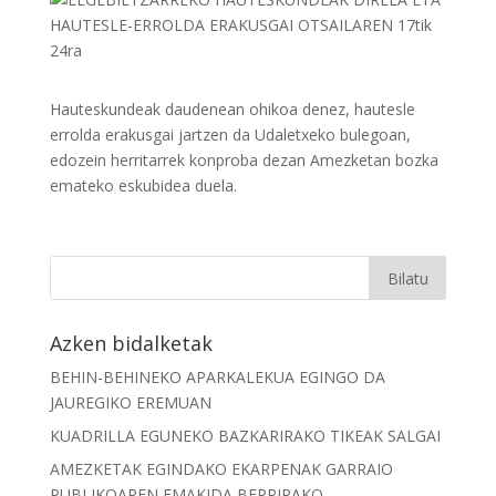
Hauteskundeak daudenean ohikoa denez, hautesle
errolda erakusgai jartzen da Udaletxeko bulegoan,
edozein herritarrek konproba dezan Amezketan bozka
emateko eskubidea duela.
Azken bidalketak
BEHIN-BEHINEKO APARKALEKUA EGINGO DA
JAUREGIKO EREMUAN
KUADRILLA EGUNEKO BAZKARIRAKO TIKEAK SALGAI
AMEZKETAK EGINDAKO EKARPENAK GARRAIO
PUBLIKOAREN EMAKIDA BERRIRAKO