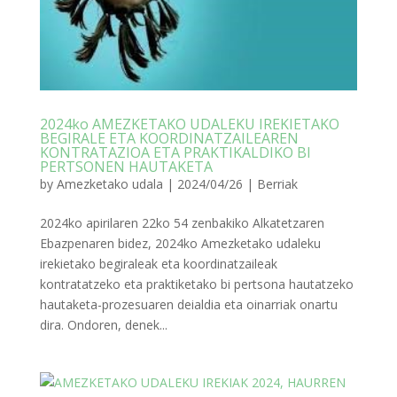
2024ko AMEZKETAKO UDALEKU IREKIETAKO
BEGIRALE ETA KOORDINATZAILEAREN
KONTRATAZIOA ETA PRAKTIKALDIKO BI
PERTSONEN HAUTAKETA
by
Amezketako udala
|
2024/04/26
|
Berriak
2024ko apirilaren 22ko 54 zenbakiko Alkatetzaren
Ebazpenaren bidez, 2024ko Amezketako udaleku
irekietako begiraleak eta koordinatzaileak
kontratatzeko eta praktiketako bi pertsona hautatzeko
hautaketa-prozesuaren deialdia eta oinarriak onartu
dira. Ondoren, denek...