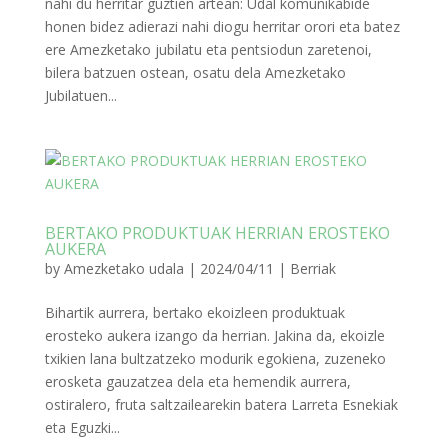
nahi du herritar guztien artean: Udal komunikabide
honen bidez adierazi nahi diogu herritar orori eta batez
ere Amezketako jubilatu eta pentsiodun zaretenoi,
bilera batzuen ostean, osatu dela Amezketako
Jubilatuen...
BERTAKO PRODUKTUAK HERRIAN EROSTEKO
AUKERA
by
Amezketako udala
|
2024/04/11
|
Berriak
Bihartik aurrera, bertako ekoizleen produktuak
erosteko aukera izango da herrian. Jakina da, ekoizle
txikien lana bultzatzeko modurik egokiena, zuzeneko
erosketa gauzatzea dela eta hemendik aurrera,
ostiralero, fruta saltzailearekin batera Larreta Esnekiak
eta Eguzki...