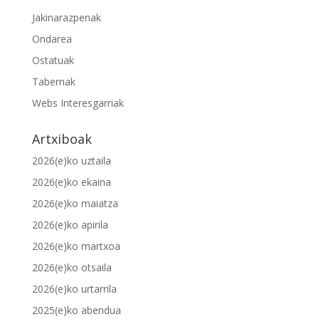
Jakinarazpenak
Ondarea
Ostatuak
Tabernak
Webs Interesgarriak
Artxiboak
2026(e)ko uztaila
2026(e)ko ekaina
2026(e)ko maiatza
2026(e)ko apirila
2026(e)ko martxoa
2026(e)ko otsaila
2026(e)ko urtarrila
2025(e)ko abendua