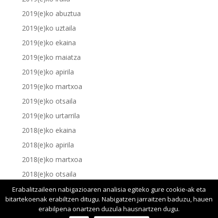
2019(e)ko abuztua
2019(e)ko uztaila
2019(e)ko ekaina
2019(e)ko maiatza
2019(e)ko apirila
2019(e)ko martxoa
2019(e)ko otsaila
2019(e)ko urtarrila
2018(e)ko ekaina
2018(e)ko apirila
2018(e)ko martxoa
2018(e)ko otsaila
2018(e)ko urtarrila
Erabalitzaileen nabigazioaren analisia egiteko gure cookie-ak eta
bitartekoenak erabiltzen ditugu. Nabigatzen jarraitzen baduzu, hauen
erabilpena onartzen duzula hausnartzen dugu.