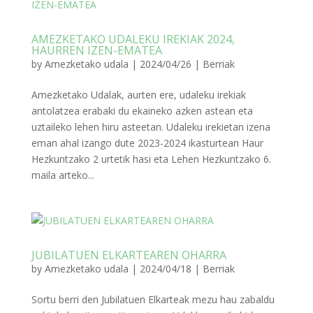
AMEZKETAKO UDALEKU IREKIAK 2024,
HAURREN IZEN-EMATEA
by
Amezketako udala
|
2024/04/26
|
Berriak
Amezketako Udalak, aurten ere, udaleku irekiak
antolatzea erabaki du ekaineko azken astean eta
uztaileko lehen hiru asteetan. Udaleku irekietan izena
eman ahal izango dute 2023-2024 ikasturtean Haur
Hezkuntzako 2 urtetik hasi eta Lehen Hezkuntzako 6.
maila arteko...
JUBILATUEN ELKARTEAREN OHARRA
by
Amezketako udala
|
2024/04/18
|
Berriak
Sortu berri den Jubilatuen Elkarteak mezu hau zabaldu