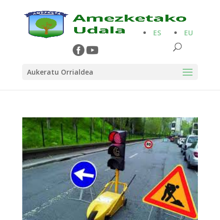
ES
EU
Aukeratu Orrialdea