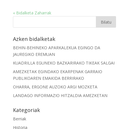
« Bidalketa Zaharrak
Azken bidalketak
BEHIN-BEHINEKO APARKALEKUA EGINGO DA
JAUREGIKO EREMUAN
KUADRILLA EGUNEKO BAZKARIRAKO TIKEAK SALGAI
AMEZKETAK EGINDAKO EKARPENAK GARRAIO
PUBLIKOAREN EMAKIDA BERRIRAKO
OHARRA, ERGONE AUZOKO ARGI MOZKETA
LANDAGO INFORMAZIO HITZALDIA AMEZKETAN
Kategoriak
Berriak
Historia