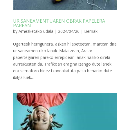
UR SANEAMENTUAREN OBRAK PAPELERA
PAREAN
by
Amezketako udala
|
2024/04/26
|
Berriak
Ugartetik herrigunera, azken hilabeteetan, martxan dira
ur saneamentuko lanak. Maiatzean, Aralar
papertegiaren pareko errepidean lanak hasiko direla
aurreikusten da. Trafikoan eragina izango dute lanek
eta semaforo bidez txandakatuta pasa beharko dute
ibilgailuek....