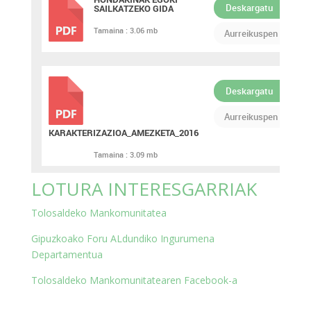
Deskargatu
SAILKATZEKO GIDA
PDF
Tamaina :
3.06 mb
Aurreikuspen
Deskargatu
PDF
Aurreikuspen
KARAKTERIZAZIOA_AMEZKETA_2016
Tamaina :
3.09 mb
LOTURA INTERESGARRIAK
Tolosaldeko Mankomunitatea
Gipuzkoako Foru ALdundiko Ingurumena
Departamentua
Tolosaldeko Mankomunitatearen Facebook-a