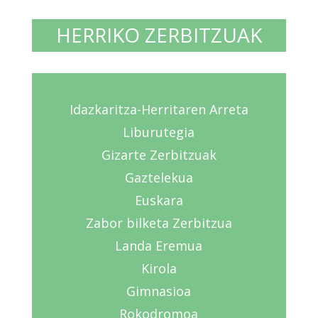
HERRIKO ZERBITZUAK
Idazkaritza-Herritaren Arreta
Liburutegia
Gizarte Zerbitzuak
Gaztelekua
Euskara
Zabor bilketa Zerbitzua
Landa Eremua
Kirola
Gimnasioa
Rokodromoa