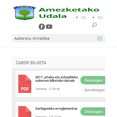
ES
EU
Aukeratu Orrialdea
ZABOR BILKETA
2017_urteko eta eskualdeko
Deskargatu
zaborren bilketako datuak
PDF
Tamaina :
27.82 kb
Aurreikuspen
Garbiguneko erreglamentua
Deskargatu
Tamaina :
120.31 kb