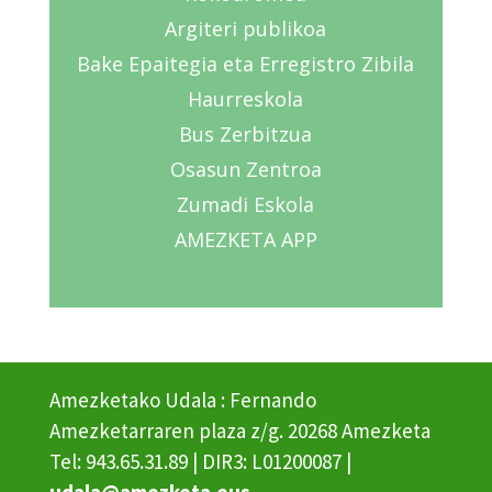
Argiteri publikoa
Bake Epaitegia eta Erregistro Zibila
Haurreskola
Bus Zerbitzua
Osasun Zentroa
Zumadi Eskola
AMEZKETA APP
Amezketako Udala : Fernando
Amezketarraren plaza z/g. 20268 Amezketa
Tel: 943.65.31.89 | DIR3: L01200087 |