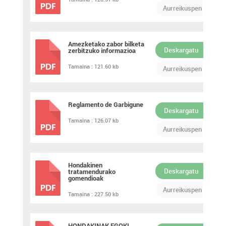
PDF
Aurreikuspen
Amezketako zabor bilketa
Deskargatu
zerbitzuko informazioa
PDF
Tamaina :
121.60 kb
Aurreikuspen
Reglamento de Garbigune
Deskargatu
Tamaina :
126.07 kb
PDF
Aurreikuspen
Hondakinen
Deskargatu
tratamendurako
gomendioak
PDF
Aurreikuspen
Tamaina :
227.50 kb
HONDAKINAK EGOKI