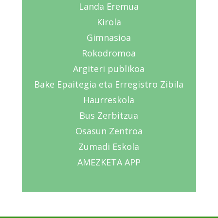
Landa Eremua
Kirola
Gimnasioa
Rokodromoa
Argiteri publikoa
Bake Epaitegia eta Erregistro Zibila
Haurreskola
Bus Zerbitzua
Osasun Zentroa
Zumadi Eskola
AMEZKETA APP