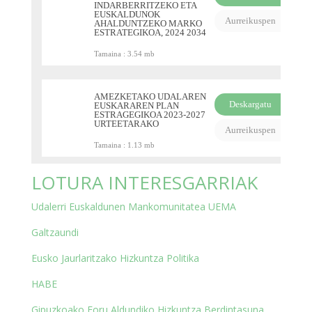
INDARBERRITZEKO ETA
PDF
EUSKALDUNOK
Aurreikuspen
AHALDUNTZEKO MARKO
ESTRATEGIKOA, 2024 2034
Tamaina :
3.54 mb
AMEZKETAKO UDALAREN
Deskargatu
EUSKARAREN PLAN
ESTRAGEGIKOA 2023-2027
PDF
URTEETARAKO
Aurreikuspen
Tamaina :
1.13 mb
LOTURA INTERESGARRIAK
Udalerri Euskaldunen Mankomunitatea UEMA
Galtzaundi
Eusko Jaurlaritzako Hizkuntza Politika
HABE
Gipuzkoako Foru Aldundiko Hizkuntza Berdintasuna