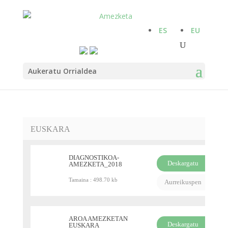
ES
EU
Aukeratu Orrialdea
EUSKARA
DIAGNOSTIKOA-
Deskargatu
AMEZKETA_2018
PDF
Tamaina :
498.70 kb
Aurreikuspen
AROA AMEZKETAN
Deskargatu
EUSKARA