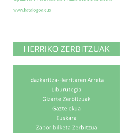
www.katalogoa.eus
HERRIKO ZERBITZUAK
Idazkaritza-Herritaren Arreta
Liburutegia
Gizarte Zerbitzuak
Gaztelekua
Euskara
Zabor bilketa Zerbitzua