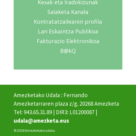
Kexak eta Iradokizunak
Salaketa Kanala
Kontratatzailearen profila
Lan Eskaintza Publikoa
Fakturazio Elektronikoa
B@kQ
Amezketako Udala : Fernando
Amezketarraren plaza z/g. 20268 Amezketa
Tel: 943.65.31.89 | DIR3: L01200087 |
udala@amezketa.eus
© 2018 Amezketako udala.