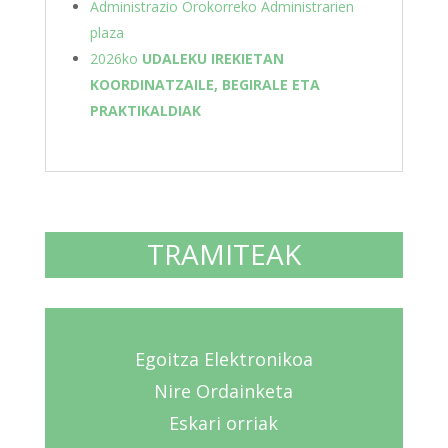
Administrazio Orokorreko Administrarien
plaza
2026ko
UDALEKU IREKIETAN
KOORDINATZAILE, BEGIRALE ETA
PRAKTIKALDIAK
TRAMITEAK
Egoitza Elektronikoa
Nire Ordainketa
Eskari orriak