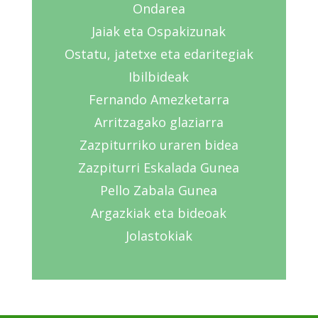
Ondarea
Jaiak eta Ospakizunak
Ostatu, jatetxe eta edaritegiak
Ibilbideak
Fernando Amezketarra
Arritzagako glaziarra
Zazpiturriko uraren bidea
Zazpiturri Eskalada Gunea
Pello Zabala Gunea
Argazkiak eta bideoak
Jolastokiak