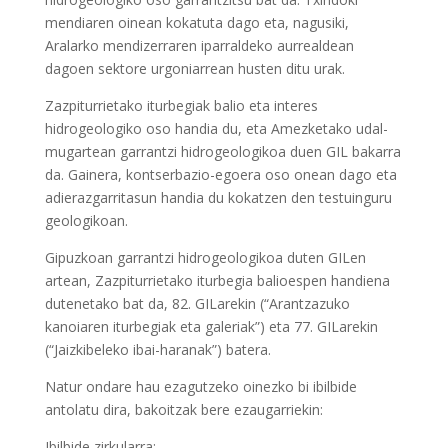
mendiaren oinean kokatuta dago eta, nagusiki,
Aralarko mendizerraren iparraldeko aurrealdean
dagoen sektore urgoniarrean husten ditu urak.
Zazpiturrietako iturbegiak balio eta interes
hidrogeologiko oso handia du, eta Amezketako udal-
mugartean garrantzi hidrogeologikoa duen GIL bakarra
da. Gainera, kontserbazio-egoera oso onean dago eta
adierazgarritasun handia du kokatzen den testuinguru
geologikoan.
Gipuzkoan garrantzi hidrogeologikoa duten GILen
artean, Zazpiturrietako iturbegia balioespen handiena
dutenetako bat da, 82. GILarekin (“Arantzazuko
kanoiaren iturbegiak eta galeriak”) eta 77. GILarekin
(“Jaizkibeleko ibai-haranak”) batera.
Natur ondare hau ezagutzeko oinezko bi ibilbide
antolatu dira, bakoitzak bere ezaugarriekin:
Ibilbide zirkularra: