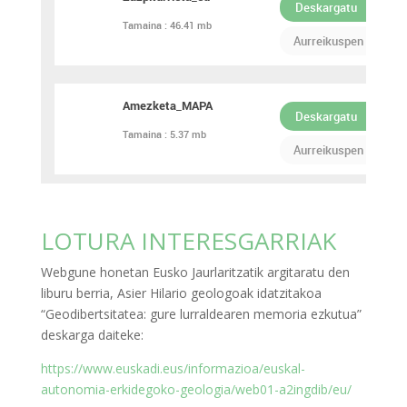
Deskargatu
Tamaina :
46.41 mb
PDF
Aurreikuspen
Amezketa_MAPA
Deskargatu
Tamaina :
5.37 mb
PDF
Aurreikuspen
LOTURA INTERESGARRIAK
Webgune honetan Eusko Jaurlaritzatik argitaratu den
liburu berria, Asier Hilario geologoak idatzitakoa
“Geodibertsitatea: gure lurraldearen memoria ezkutua”
deskarga daiteke:
https://www.euskadi.eus/informazioa/euskal-
autonomia-erkidegoko-geologia/web01-a2ingdib/eu/