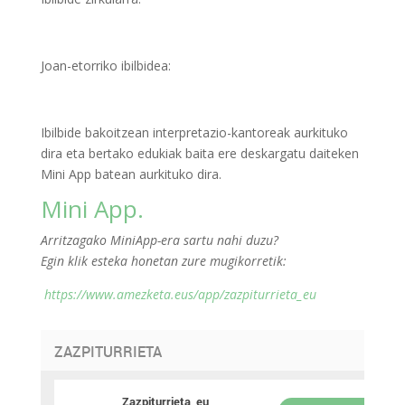
Joan-etorriko ibilbidea:
Ibilbide bakoitzean interpretazio-kantoreak aurkituko
dira eta bertako edukiak baita ere deskargatu daiteken
Mini App batean aurkituko dira.
Mini App.
Arritzagako MiniApp-era sartu nahi duzu?
Egin klik esteka honetan zure mugikorretik:
https://www.amezketa.eus/app/zazpiturrieta_eu
ZAZPITURRIETA
Zazpiturrieta_eu