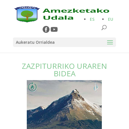
ES
EU
Aukeratu Orrialdea
ZAZPITURRIKO URAREN
BIDEA