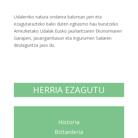
Udalerriko natura ondarea balorean jarri eta
ezagutarazteko balio duten egitasmo hau burutzeko
Amezketako Udalak Eusko Jaurlaritzaren Ekonomiaren
Garapen, Jasangarritasun eta Ingurumen Sailaren
dirulaguntza jaso du.
HERRIA EZAGUTU
Historia
Biztanleria