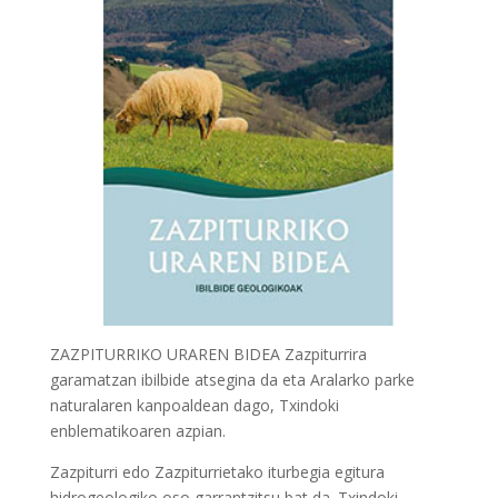
ZAZPITURRIKO URAREN BIDEA Zazpiturrira
garamatzan ibilbide atsegina da eta Aralarko parke
naturalaren kanpoaldean dago, Txindoki
enblematikoaren azpian.
Zazpiturri edo Zazpiturrietako iturbegia egitura
hidrogeologiko oso garrantzitsu bat da. Txindoki