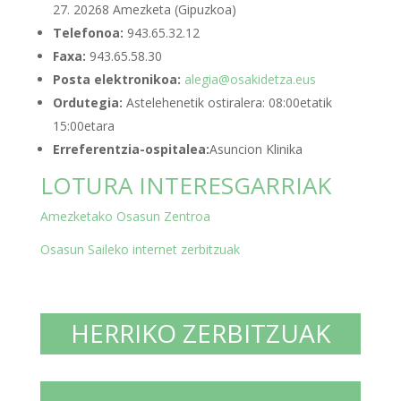
27. 20268 Amezketa (Gipuzkoa)
Telefonoa:
943.65.32.12
Faxa:
943.65.58.30
Posta elektronikoa:
alegia@osakidetza.eus
Ordutegia:
Astelehenetik ostiralera: 08:00etatik
15:00etara
Erreferentzia-ospitalea:
Asuncion Klinika
LOTURA INTERESGARRIAK
Amezketako Osasun Zentroa
Osasun Saileko internet zerbitzuak
HERRIKO ZERBITZUAK