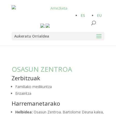
ES
EU
Aukeratu Orrialdea
OSASUN ZENTROA
Zerbitzuak
Familiako medikuntza
Erizaintza
Harremanetarako
Helbidea:
Osasun Zentroa. Bartolome Deuna kalea,