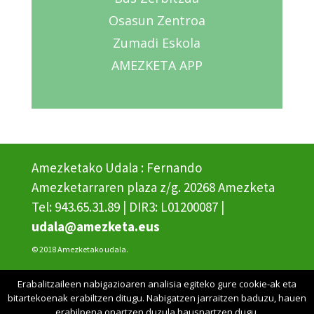
Osasun Zentroa
Zumadi Eskola
AMEZKETA APP
Amezketako Udala : Fernando
Amezketarraren plaza z/g. 20268 Amezketa
Tel: 943.65.31.89 | DIR3: L01200087 |
udala@amezketa.eus
© 2018 Amezketako udala.
Erabalitzaileen nabigazioaren analisia egiteko gure cookie-ak eta
Erabilerraztasuna
bitartekoenak erabiltzen ditugu. Nabigatzen jarraitzen baduzu, hauen
erabilpena onartzen duzula hausnartzen dugu.