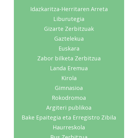
Idazkaritza-Herritaren Arreta
Liburutegia
Gizarte Zerbitzuak
Gaztelekua
Euskara
Zabor bilketa Zerbitzua
Landa Eremua
Kirola
Gimnasioa
Rokodromoa
Argiteri publikoa
Bake Epaitegia eta Erregistro Zibila
Haurreskola
Bus Zerbitzua