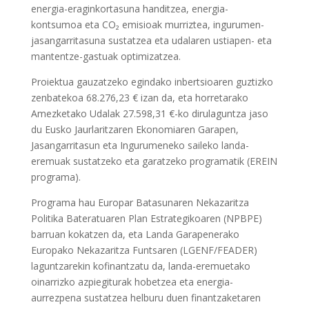
energia-eraginkortasuna handitzea, energia-
kontsumoa eta CO₂ emisioak murriztea, ingurumen-
jasangarritasuna sustatzea eta udalaren ustiapen- eta
mantentze-gastuak optimizatzea.
Proiektua gauzatzeko egindako inbertsioaren guztizko
zenbatekoa 68.276,23 € izan da, eta horretarako
Amezketako Udalak 27.598,31 €-ko dirulaguntza jaso
du Eusko Jaurlaritzaren Ekonomiaren Garapen,
Jasangarritasun eta Ingurumeneko saileko landa-
eremuak sustatzeko eta garatzeko programatik (EREIN
programa).
Programa hau Europar Batasunaren Nekazaritza
Politika Bateratuaren Plan Estrategikoaren (NPBPE)
barruan kokatzen da, eta Landa Garapenerako
Europako Nekazaritza Funtsaren (LGENF/FEADER)
laguntzarekin kofinantzatu da, landa-eremuetako
oinarrizko azpiegiturak hobetzea eta energia-
aurrezpena sustatzea helburu duen finantzaketaren