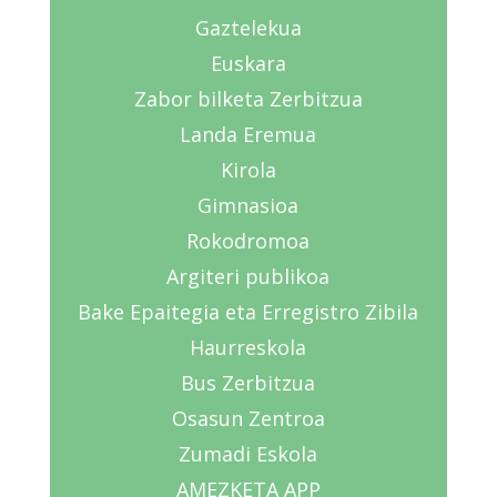
Gaztelekua
Euskara
Zabor bilketa Zerbitzua
Landa Eremua
Kirola
Gimnasioa
Rokodromoa
Argiteri publikoa
Bake Epaitegia eta Erregistro Zibila
Haurreskola
Bus Zerbitzua
Osasun Zentroa
Zumadi Eskola
AMEZKETA APP