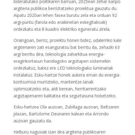
bideratutako politikaren barruan, 2025ean zehar kanpo
argiteria publikoa berriztatzeko proiektua gauzatu du.
Aipatu 2020an lehen fasea burutu zela eta orduan 92
argi-puntu (farola edo eraikinetan eskegitakoak)
ordezkatu eta 8 kuadro elektriko eguneratu zirela.
Oraingoan, berriz, proiektu honen bidez, udalerriko kale
argiteriaren zati esanguratsu bat berritu da, zehazki 63
argi berritu dira, teknologia zaharkitua energia-
eraginkortasun handiagoko argiztapen sistemekin
ordezkatuz, batez ere LED teknologiako luminariak
instalatuz. Esku-hartze honek aukera eman du energia-
kontsumoa murrizteko, mantentze-lanak
optimizatzeko eta, aldi berean, herritarrentzako
argiztapenaren kalitatea eta segurtasuna hobetzeko.
Esku-hartzea Ola auzoan, Zubillaga auzoan, Beltzaren
plazan, Bartolome Deunaren kalean eta Arrondo
auzoan gauzatu da.
Helburu nagusiak izan dira argiteria publikoaren