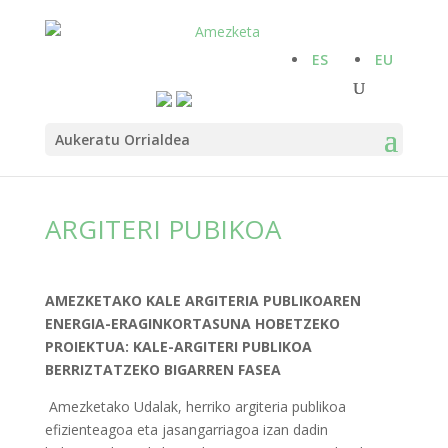
ES
EU
Aukeratu Orrialdea
ARGITERI PUBIKOA
AMEZKETAKO KALE ARGITERIA PUBLIKOAREN
ENERGIA-ERAGINKORTASUNA HOBETZEKO
PROIEKTUA: KALE-ARGITERI PUBLIKOA
BERRIZTATZEKO BIGARREN FASEA
Amezketako Udalak, herriko argiteria publikoa
efizienteagoa eta jasangarriagoa izan dadin