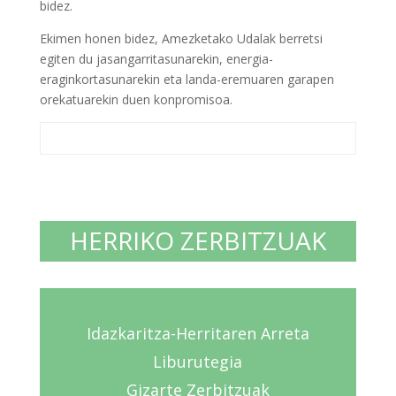
bidez.
Ekimen honen bidez, Amezketako Udalak berretsi
egiten du jasangarritasunarekin, energia-
eraginkortasunarekin eta landa-eremuaren garapen
orekatuarekin duen konpromisoa.
HERRIKO ZERBITZUAK
Idazkaritza-Herritaren Arreta
Liburutegia
Gizarte Zerbitzuak