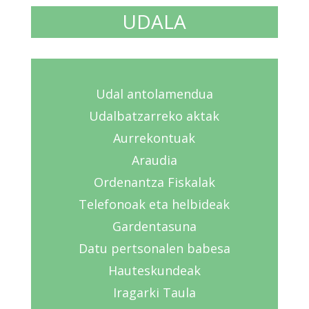
UDALA
Udal antolamendua
Udalbatzarreko aktak
Aurrekontuak
Araudia
Ordenantza Fiskalak
Telefonoak eta helbideak
Gardentasuna
Datu pertsonalen babesa
Hauteskundeak
Iragarki Taula