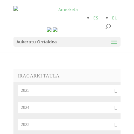
ES
EU
Aukeratu Orrialdea
IRAGARKI TAULA
2025
2024
2023