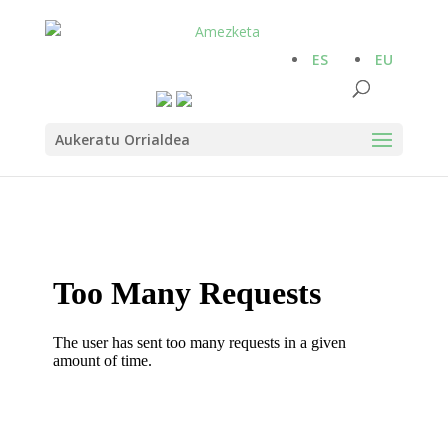
ES
EU
Aukeratu Orrialdea