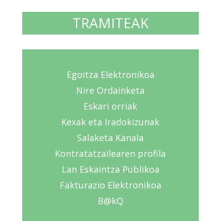
TRAMITEAK
Egoitza Elektronikoa
Nire Ordainketa
Eskari orriak
Kexak eta Iradokizunak
Salaketa Kanala
Kontratatzailearen profila
Lan Eskaintza Publikoa
Fakturazio Elektronikoa
B@kQ