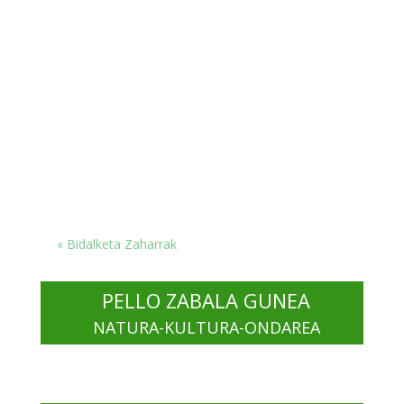
« Bidalketa Zaharrak
PELLO ZABALA GUNEA
NATURA-KULTURA-ONDAREA