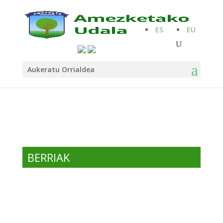
ES
EU
Aukeratu Orrialdea
BERRIAK