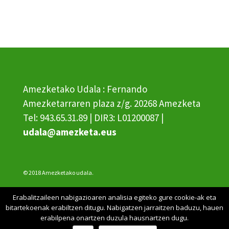
Amezketako Udala : Fernando
Amezketarraren plaza z/g. 20268 Amezketa
Tel: 943.65.31.89 | DIR3: L01200087 |
udala@amezketa.eus
© 2018 Amezketako udala.
Erabalitzaileen nabigazioaren analisia egiteko gure cookie-ak eta
Erabilerraztasuna
bitartekoenak erabiltzen ditugu. Nabigatzen jarraitzen baduzu, hauen
erabilpena onartzen duzula hausnartzen dugu.
lege oharra