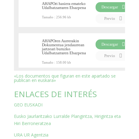
AHAPOri hasiera emateko
Descargar
Udalbatzarraren Ebazpena
PDF
Tamaño :
256.96 kb
Previo
AHAPOren Aurrerakin
Descargar
Dokumentua jendaurrean
jartzeari buruzko
PDF
Udalbatzarraren Ebazpena
Previo
Tamaño :
158.00 kb
«Los documentos que figuran en este apartado se
publican en euskara»
ENLACES DE INTERÉS
GEO EUSKADI
Eusko Jaurlaritzako Lurralde Plangintza, Hirigintza eta
Hiri Berroneratzea
URA UR Agentzia