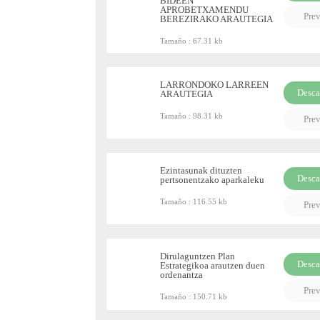
BIDEEN
PDF
APROBETXAMENDU
Pre
BEREZIRAKO ARAUTEGIA
Tamaño :
67.31 kb
LARRONDOKO LARREEN
Desca
ARAUTEGIA
PDF
Tamaño :
98.31 kb
Pre
Ezintasunak dituzten
Desca
pertsonentzako aparkaleku
PDF
Tamaño :
116.55 kb
Pre
Dirulaguntzen Plan
Desca
Estrategikoa arautzen duen
ordenantza
PDF
Pre
Tamaño :
150.71 kb