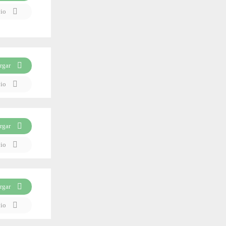
vio
rgar
vio
rgar
vio
rgar
vio