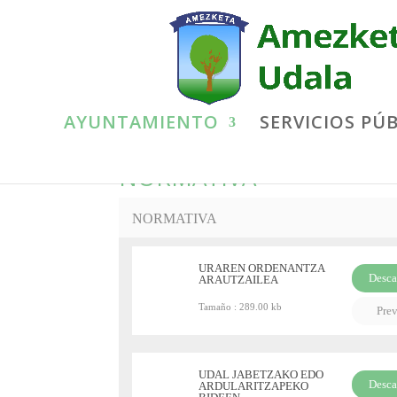
AYUNTAMIENTO
SERVICIOS PÚ
NORMATIVA
NORMATIVA
URAREN ORDENANTZA
Desca
ARAUTZAILEA
PDF
Tamaño :
289.00 kb
Pre
UDAL JABETZAKO EDO
Desca
ARDULARITZAPEKO