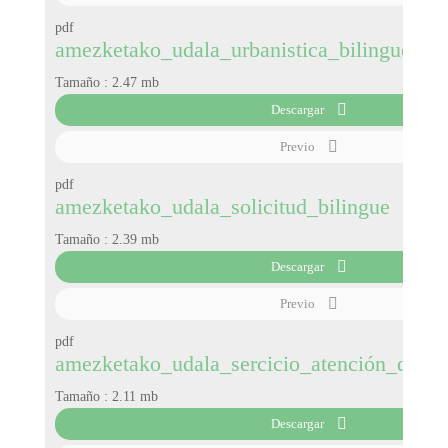
pdf
amezketako_udala_urbanistica_bilingue
Tamaño :
2.47 mb
Descargar
Previo
pdf
amezketako_udala_solicitud_bilingue
Tamaño :
2.39 mb
Descargar
Previo
pdf
amezketako_udala_sercicio_atención_domic
Tamaño :
2.11 mb
Descargar