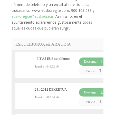
número de teléfono y un email al servicio de la
ciudadanía: www.euskoregite.com, 900 103 583 y
euskoregite@euskadi.eus
. Asimismo, en el
ayuntamiento aclararemos gustosamente todas
aquellas dudas que pudieran surgir.
ESKULIBURUA eta ARAUDIA
_EIT A5 EUS eskuliburua
Descargar
Tamaño :
449.82 kb
PDF
Previo
241-2012 DEKRETUA
Descargar
Tamaño :
695.34 kb
PDF
Previo