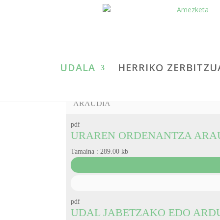
UDALA
HERRIKO ZERBITZU
ARAUDIA
pdf
URAREN ORDENANTZA ARA
Tamaina :
289.00 kb
pdf
UDAL JABETZAKO EDO ARD