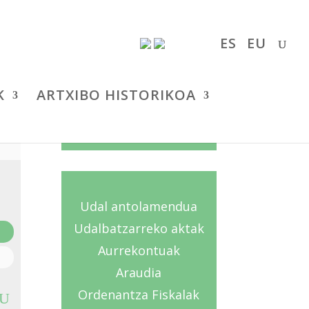
ES
EU
K
ARTXIBO HISTORIKOA
UDALA
Udal antolamendua
Udalbatzarreko aktak
Aurrekontuak
Araudia
Ordenantza Fiskalak
DU