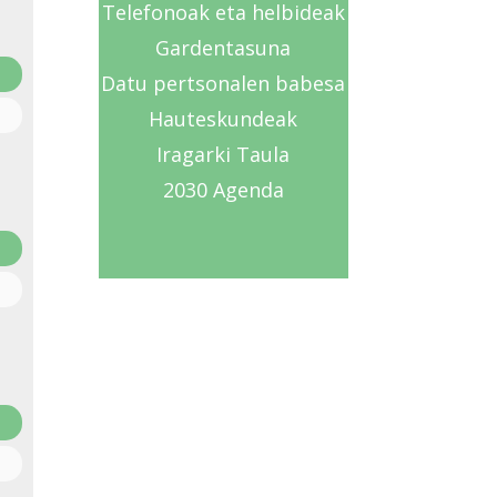
Telefonoak eta helbideak
Gardentasuna
Datu pertsonalen babesa
Hauteskundeak
Iragarki Taula
2030 Agenda