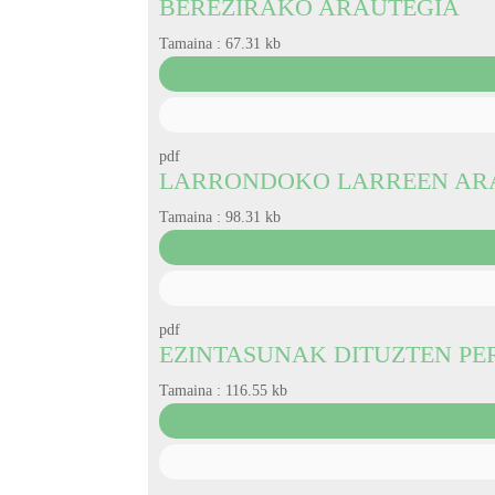
BEREZIRAKO ARAUTEGIA
Tamaina :
67.31 kb
pdf
LARRONDOKO LARREEN AR
Tamaina :
98.31 kb
pdf
EZINTASUNAK DITUZTEN P
Tamaina :
116.55 kb