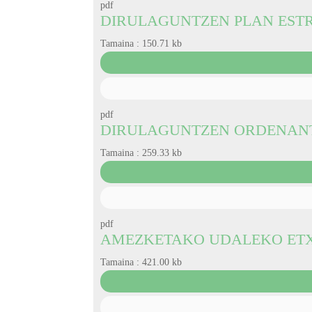
pdf
DIRULAGUNTZEN PLAN EST
Tamaina :
150.71 kb
pdf
DIRULAGUNTZEN ORDENAN
Tamaina :
259.33 kb
pdf
AMEZKETAKO UDALEKO ETX
Tamaina :
421.00 kb