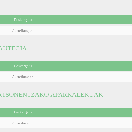
Deskargatu
Aurreikuspen
AUTEGIA
Deskargatu
Aurreikuspen
ERTSONENTZAKO APARKALEKUAK
Deskargatu
Aurreikuspen