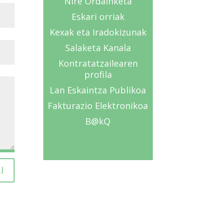
Nire Ordainketa
Eskari orriak
Kexak eta Iradokizunak
Salaketa Kanala
Kontratatzailearen
profila
Lan Eskaintza Publikoa
Fakturazio Elektronikoa
B@kQ
I