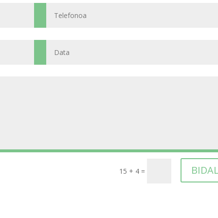
BIDAL
15 + 4
=