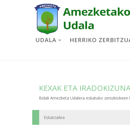
UDALA
HERRIKO ZERBITZU
KEXAK ETA IRADOKIZUN
Bidali Amezketa Udalera eskatuko zenizkiokeen 