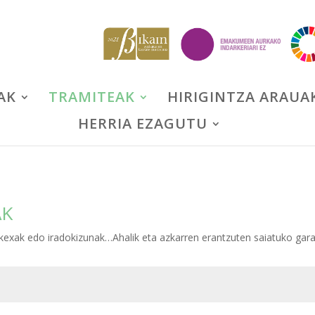
AK
TRAMITEAK
HIRIGINTZA ARAUA
HERRIA EZAGUTU
AK
kexak edo iradokizunak…Ahalik eta azkarren erantzuten saiatuko gara