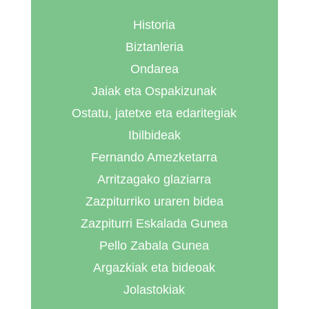
Historia
Biztanleria
Ondarea
Jaiak eta Ospakizunak
Ostatu, jatetxe eta edaritegiak
Ibilbideak
Fernando Amezketarra
Arritzagako glaziarra
Zazpiturriko uraren bidea
Zazpiturri Eskalada Gunea
Pello Zabala Gunea
Argazkiak eta bideoak
Jolastokiak