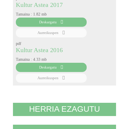
Kultur Astea 2017
Tamaina :
1.82 mb
Deskargatu
Aurreikuspen
pdf
Kultur Astea 2016
Tamaina :
4.33 mb
Deskargatu
Aurreikuspen
HERRIA EZAGUTU