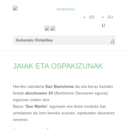
ES
EU
Aukeratu Orrialdea
JAIAK ETA OSPAKIZUNAK
Herriko zaindaria
San Bartolome
da eta beraz bertako
festak
abuztuaren 24
(Bartolome Deunaren eguna)
inguruan izaten dira.
Baina “
San Martin
” egunean ere festa moduko bat
antolatzen da izen bereko auzoan, aipatutako deunaren
omenez.