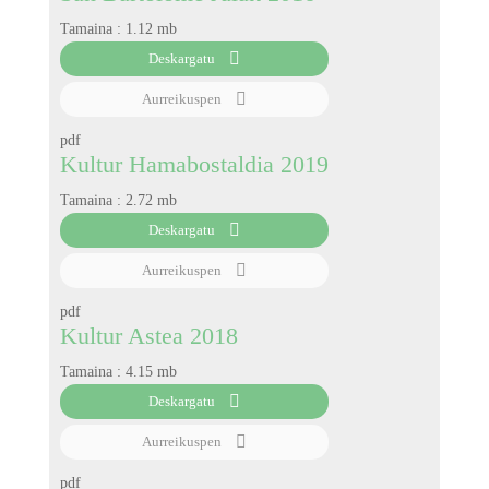
Tamaina :
1.12 mb
Deskargatu
Aurreikuspen
pdf
Kultur Hamabostaldia 2019
Tamaina :
2.72 mb
Deskargatu
Aurreikuspen
pdf
Kultur Astea 2018
Tamaina :
4.15 mb
Deskargatu
Aurreikuspen
pdf