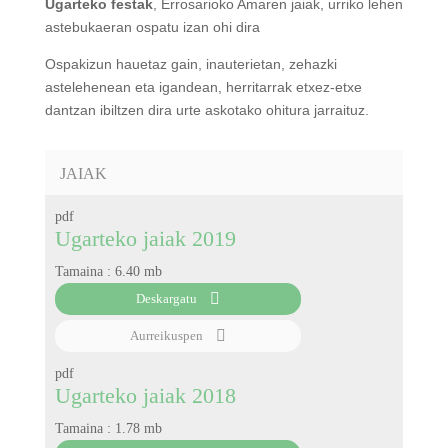
Ugarteko
festak
, Errosarioko Amaren jaiak, urriko lehen
astebukaeran ospatu izan ohi dira
Ospakizun hauetaz gain, inauterietan, zehazki
astelehenean eta igandean, herritarrak etxez-etxe
dantzan ibiltzen dira urte askotako ohitura jarraituz.
JAIAK
pdf
Ugarteko jaiak 2019
Tamaina :
6.40 mb
Deskargatu
Aurreikuspen
pdf
Ugarteko jaiak 2018
Tamaina :
1.78 mb