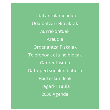
Udal antolamendua
Udalbatzarreko aktak
Aurrekontuak
Araudia
Ordenantza Fiskalak
Telefonoak eta helbideak
Gardentasuna
Datu pertsonalen babesa
Hauteskundeak
Iragarki Taula
2030 Agenda