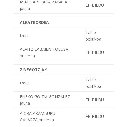
MIKEL ARTEAGA ZABALA
EH BILDU
jauna
ALKATEORDEA
Talde
Izena
politikoa
ALAITZ LABAIEN TOLOSA
EH BILDU
anderea
ZINEGOTZIAK
Talde
Izena
politikoa
ENEKO GOITIA GONZALEZ
EH BILDU
jauna
AIORA ARAMBURU
EH BILDU
GALARZA anderea