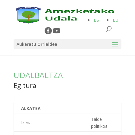
ES
EU
Aukeratu Orrialdea
UDALBALTZA
Egitura
ALKATEA
Talde
Izena
politikoa