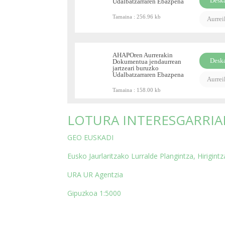
Desk
Udalbatzarraren Ebazpena
PDF
Tamaina :
256.96 kb
Aurre
AHAPOren Aurrerakin
Desk
Dokumentua jendaurrean
jartzeari buruzko
PDF
Udalbatzarraren Ebazpena
Aurre
Tamaina :
158.00 kb
LOTURA INTERESGARRIA
GEO EUSKADI
Eusko Jaurlaritzako Lurralde Plangintza, Hirigint
URA UR Agentzia
Gipuzkoa 1:5000