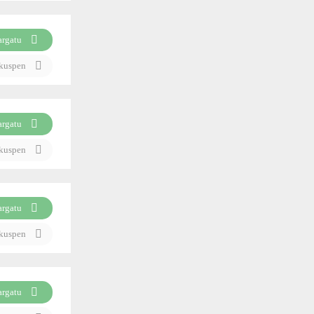
argatu
ikuspen
argatu
ikuspen
argatu
ikuspen
argatu