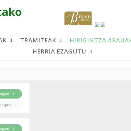
AK
TRAMITEAK
HIRIGINTZA ARAUA
HERRIA EZAGUTU
argatu
ikuspen
argatu