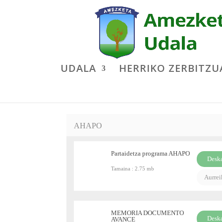
UDALA
HERRIKO ZERBITZU
AHAPO
Partaidetza programa AHAPO
Desk
Tamaina :
2.75 mb
PDF
Aurre
MEMORIA DOCUMENTO
Desk
AVANCE