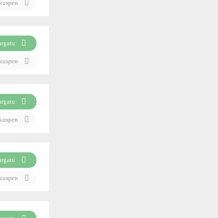
ikuspen
argatu
ikuspen
argatu
ikuspen
argatu
ikuspen