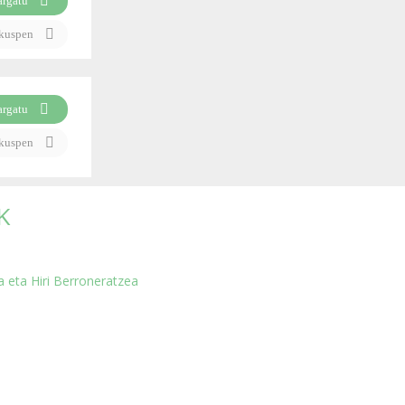
argatu
ikuspen
argatu
ikuspen
K
za eta Hiri Berroneratzea