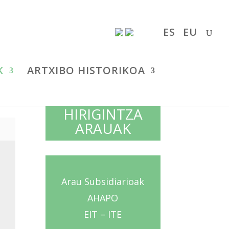
ES
EU
K
ARTXIBO HISTORIKOA
HIRIGINTZA
ARAUAK
Arau Subsidiarioak
AHAPO
EIT – ITE