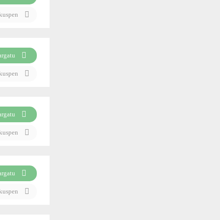
ikuspen
argatu
ikuspen
argatu
ikuspen
argatu
ikuspen