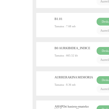
Aurre
B1.01
Desk
Tamaina :
7.68 mb
PDF
Aurre
B0 AURKIBIDEA_INDICE
Desk
Tamaina :
665.52 kb
PDF
Aurre
AURRERAKINA MEMORIA
Desk
Tamaina :
8.36 mb
PDF
Aurre
AHAPOri hasiera emateko