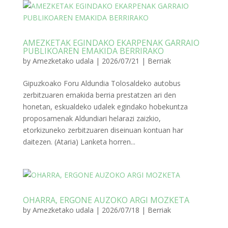
AMEZKETAK EGINDAKO EKARPENAK GARRAIO
PUBLIKOAREN EMAKIDA BERRIRAKO
by
Amezketako udala
|
2026/07/21
|
Berriak
Gipuzkoako Foru Aldundia Tolosaldeko autobus
zerbitzuaren emakida berria prestatzen ari den
honetan, eskualdeko udalek egindako hobekuntza
proposamenak Aldundiari helarazi zaizkio,
etorkizuneko zerbitzuaren diseinuan kontuan har
daitezen. (Ataria) Lanketa horren...
OHARRA, ERGONE AUZOKO ARGI MOZKETA
by
Amezketako udala
|
2026/07/18
|
Berriak