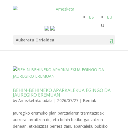
ES
EU
Aukeratu Orrialdea
BEHIN-BEHINEKO APARKALEKUA EGINGO DA
JAUREGIKO EREMUAN
by
Amezketako udala
|
2026/07/27
|
Berriak
Jauregiko eremuko plan partzialaren tramitazioak
aurrera jarraitzen du, eta behin betiko gauzatzen
denean, etxebizitza berriez gain, aparkaleku publiko