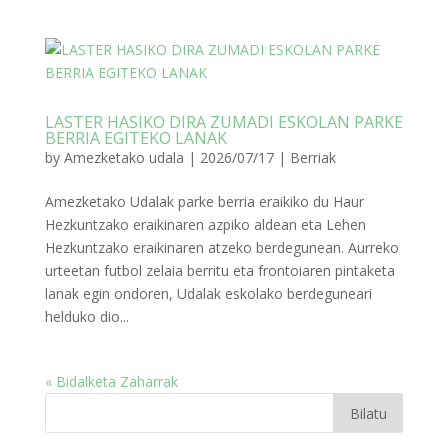
LASTER HASIKO DIRA ZUMADI ESKOLAN PARKE
BERRIA EGITEKO LANAK
by
Amezketako udala
|
2026/07/17
|
Berriak
Amezketako Udalak parke berria eraikiko du Haur
Hezkuntzako eraikinaren azpiko aldean eta Lehen
Hezkuntzako eraikinaren atzeko berdegunean. Aurreko
urteetan futbol zelaia berritu eta frontoiaren pintaketa
lanak egin ondoren, Udalak eskolako berdeguneari
helduko dio...
« Bidalketa Zaharrak