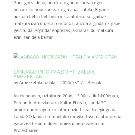
Gaur goizaldean, herriko argindar sarean egin
beharreko hobekuntzak egin ahal izateko Ergone
auzoan behin-behinean instalatutako sorgailuak
matxura izan du, eta, ondorioz, auzoa argindarrik gabe
gelditu da. Argindar enpresak jakinarazi du matxura
ezin izan dela bertan...
LANDAGO INFORMAZIO HITZALDIA
AMEZKETAN
by
Amezketako udala
|
2026/07/17
|
Berriak
Astelehenean, uztailaren 20an, 13:00etatik 14:00etara,
Pernando Amezketarra Kultur Etxean, LandaGO
proiektuaren inguruko informazio-hitzaldia egingo da.
LandaGO landa-eremuetako mugikortasun autonomoa
garatzea helburu duen proiektu berritzailea da.
Proiektuaren...