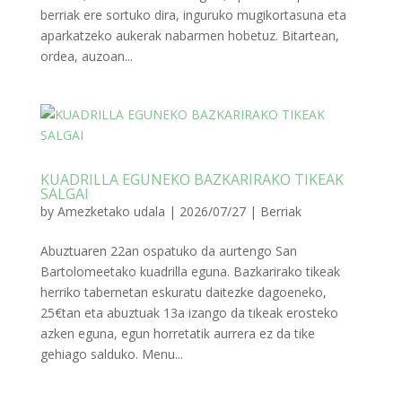
berriak ere sortuko dira, inguruko mugikortasuna eta
aparkatzeko aukerak nabarmen hobetuz. Bitartean,
ordea, auzoan...
KUADRILLA EGUNEKO BAZKARIRAKO TIKEAK
SALGAI
by
Amezketako udala
|
2026/07/27
|
Berriak
Abuztuaren 22an ospatuko da aurtengo San
Bartolomeetako kuadrilla eguna. Bazkarirako tikeak
herriko tabernetan eskuratu daitezke dagoeneko,
25€tan eta abuztuak 13a izango da tikeak erosteko
azken eguna, egun horretatik aurrera ez da tike
gehiago salduko. Menu...