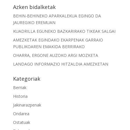
Azken bidalketak
BEHIN-BEHINEKO APARKALEKUA EGINGO DA
JAUREGIKO EREMUAN
KUADRILLA EGUNEKO BAZKARIRAKO TIKEAK SALGAI
AMEZKETAK EGINDAKO EKARPENAK GARRAIO
PUBLIKOAREN EMAKIDA BERRIRAKO
OHARRA, ERGONE AUZOKO ARGI MOZKETA
LANDAGO INFORMAZIO HITZALDIA AMEZKETAN
Kategoriak
Berriak
Historia
Jakinarazpenak
Ondarea
Ostatuak