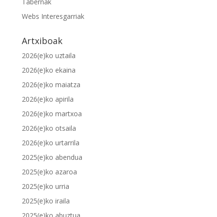
Tabernak
Webs Interesgarriak
Artxiboak
2026(e)ko uztaila
2026(e)ko ekaina
2026(e)ko maiatza
2026(e)ko apirila
2026(e)ko martxoa
2026(e)ko otsaila
2026(e)ko urtarrila
2025(e)ko abendua
2025(e)ko azaroa
2025(e)ko urria
2025(e)ko iraila
2025(e)ko abuztua