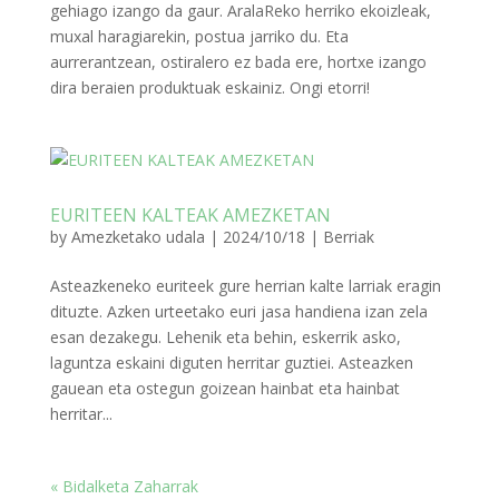
gehiago izango da gaur. AralaReko herriko ekoizleak,
muxal haragiarekin, postua jarriko du. Eta
aurrerantzean, ostiralero ez bada ere, hortxe izango
dira beraien produktuak eskainiz. Ongi etorri!
EURITEEN KALTEAK AMEZKETAN
by
Amezketako udala
|
2024/10/18
|
Berriak
Asteazkeneko euriteek gure herrian kalte larriak eragin
dituzte. Azken urteetako euri jasa handiena izan zela
esan dezakegu. Lehenik eta behin, eskerrik asko,
laguntza eskaini diguten herritar guztiei. Asteazken
gauean eta ostegun goizean hainbat eta hainbat
herritar...
« Bidalketa Zaharrak