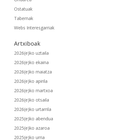
Ostatuak
Tabernak
Webs Interesgarriak
Artxiboak
2026(e)ko uztaila
2026(e)ko ekaina
2026(e)ko maiatza
2026(e)ko apirila
2026(e)ko martxoa
2026(e)ko otsaila
2026(e)ko urtarrila
2025(e)ko abendua
2025(e)ko azaroa
2025(e)ko urria