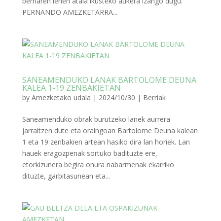
berriaren lehen atala ikusteko aukera izango dugu.
PERNANDO AMEZKETARRA...
SANEAMENDUKO LANAK BARTOLOME DEUNA
KALEA 1-19 ZENBAKIETAN
by
Amezketako udala
|
2024/10/30
|
Berriak
Saneamenduko obrak burutzeko lanek aurrera
jarraitzen dute eta oraingoan Bartolome Deuna kalean
1 eta 19 zenbakien artean hasiko dira lan horiek. Lan
hauek eragozpenak sortuko badituzte ere,
etorkizunera begira onura nabarmenak ekarriko
dituzte, garbitasunean eta...