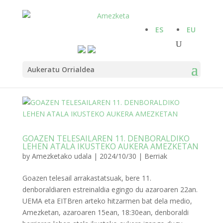
ES
EU
Aukeratu Orrialdea
GOAZEN TELESAILAREN 11. DENBORALDIKO
LEHEN ATALA IKUSTEKO AUKERA AMEZKETAN
by
Amezketako udala
|
2024/10/30
|
Berriak
Goazen telesail arrakastatsuak, bere 11.
denboraldiaren estreinaldia egingo du azaroaren 22an.
UEMA eta EITBren arteko hitzarmen bat dela medio,
Amezketan, azaroaren 15ean, 18:30ean, denboraldi