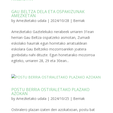
GAU BELTZA DELA ETA OSPAKIZUNAK
AMEZKETAN
by
Amezketako udala
|
2024/10/28
|
Berriak
Amezketako Gaztelekuko nerabeek urriaren 31ean
herrian Gau Beltza ospatzeko asmotan, Zumadi
eskolako haurrak egun horretako arratsaldean
eskolara Gau Beltzeko mozorroarekin joatera
gonbidatu nahi dituzte. Egun honetarako mozorroa
egiteko, urriaren 28, 29 eta 30ean...
POSTU BERRIA OSTIRALETAKO PLAZAKO
AZOKAN
by
Amezketako udala
|
2024/10/25
|
Berriak
Ostiralero plazan izaten den azokatxoan, postu bat