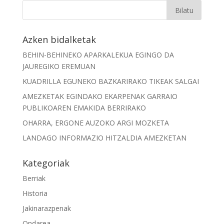
Azken bidalketak
BEHIN-BEHINEKO APARKALEKUA EGINGO DA
JAUREGIKO EREMUAN
KUADRILLA EGUNEKO BAZKARIRAKO TIKEAK SALGAI
AMEZKETAK EGINDAKO EKARPENAK GARRAIO
PUBLIKOAREN EMAKIDA BERRIRAKO
OHARRA, ERGONE AUZOKO ARGI MOZKETA
LANDAGO INFORMAZIO HITZALDIA AMEZKETAN
Kategoriak
Berriak
Historia
Jakinarazpenak
Ondarea