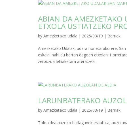
ABIAN DA AMEZKETAKO 
ETXOLA USTIATZEKO PR
by
Amezketako udala
|
2025/03/19
|
Berriak
Amezketako Udalak, udara honetarako ere, San M
eskaini nahi du bertan dagoen etxolan. Horretar
zerbitzua lehiaketara ateratzea...
LARUNBATERAKO AUZOL
by
Amezketako udala
|
2025/03/19
|
Berriak
Toloaldea auzoko bizilagunek eskatuta, auzolan