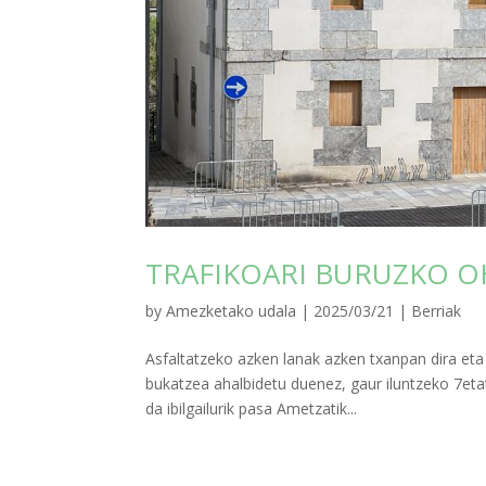
TRAFIKOARI BURUZKO 
by
Amezketako udala
|
2025/03/21
|
Berriak
Asfaltatzeko azken lanak azken txanpan dira eta 
bukatzea ahalbidetu duenez, gaur iluntzeko 7e
da ibilgailurik pasa Ametzatik...