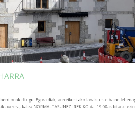
OHARRA
berri onak ditugu. Eguraldiak, aurreikusitako lanak, uste baino lehen
tatik aurrera, kalea NORMALTASUNEZ IREKIKO da. 19:00ak bitarte ezi