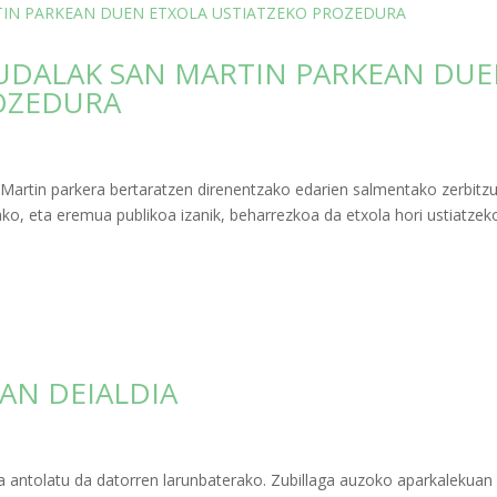
UDALAK SAN MARTIN PARKEAN DU
OZEDURA
artin parkera bertaratzen direnentzako edarien salmentako zerbitzu
ako, eta eremua publikoa izanik, beharrezkoa da etxola hori ustiatzek
AN DEIALDIA
a antolatu da datorren larunbaterako. Zubillaga auzoko aparkalekuan