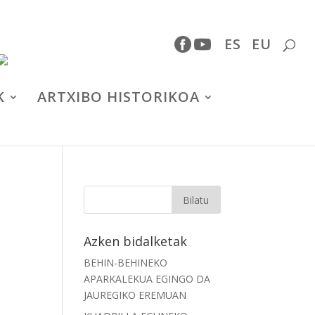
ES
EU
K
ARTXIBO HISTORIKOA
Azken bidalketak
BEHIN-BEHINEKO
APARKALEKUA EGINGO DA
JAUREGIKO EREMUAN