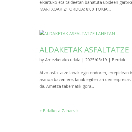
elkartuko eta taldeetan banatuta ubideen garbik
MARTXOAK 21 ORDUA: 8:00 TOKIA:...
ALDAKETAK ASFALTATZE
by
Amezketako udala
|
2025/03/19
|
Berriak
Atzo asfaltatze lanak egin ondoren, errepidean 
asmoa bazen ere, lanak egiten ari den enpresak 
da. Ametza tabernatik gora...
« Bidalketa Zaharrak