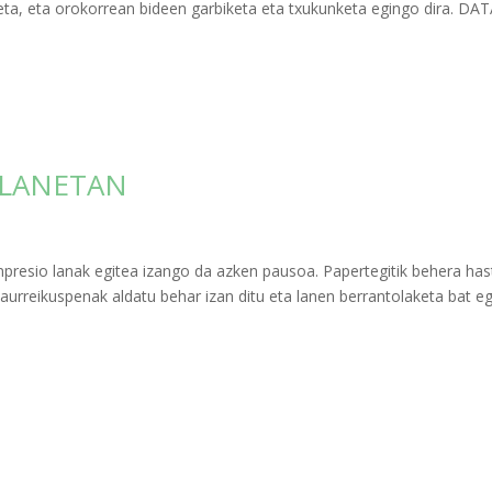
eta, eta orokorrean bideen garbiketa eta txukunketa egingo dira. DAT
 LANETAN
inpresio lanak egitea izango da azken pausoa. Papertegitik behera ha
aurreikuspenak aldatu behar izan ditu eta lanen berrantolaketa bat eg