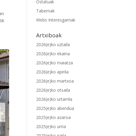
Ostatuak
Tabernak
ean
Webs Interesgarriak
tik
Artxiboak
2026(e)ko uztaila
2026(e)ko ekaina
2026(e)ko maiatza
2026(e)ko apirila
2026(e)ko martxoa
2026(e)ko otsaila
2026(e)ko urtarrila
2025(e)ko abendua
2025(e)ko azaroa
2025(e)ko urria
2025(e)ko iraila