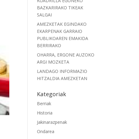
KUADRILLA EGUNEKO
BAZKARIRAKO TIKEAK
SALGAI
AMEZKETAK EGINDAKO
EKARPENAK GARRAIO
PUBLIKOAREN EMAKIDA
BERRIRAKO
OHARRA, ERGONE AUZOKO
ARGI MOZKETA
LANDAGO INFORMAZIO
HITZALDIA AMEZKETAN
Kategoriak
Berriak
Historia
Jakinarazpenak
Ondarea