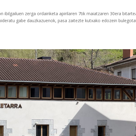
n ibilgailuen zerga ordainketa apirilaren 7tik maiatzaren 30era bitart
elbideratu gabe dauzkazuenok, pasa zaitezte kutxako edozein bulegota