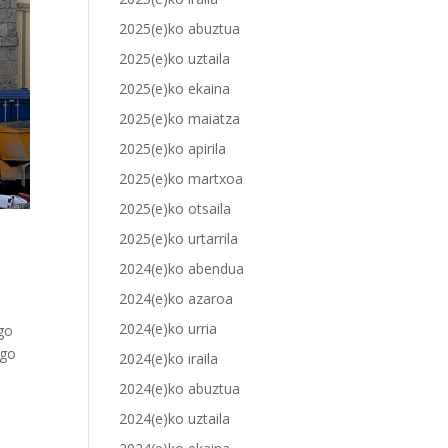
2025(e)ko abuztua
2025(e)ko uztaila
2025(e)ko ekaina
2025(e)ko maiatza
2025(e)ko apirila
2025(e)ko martxoa
2025(e)ko otsaila
2025(e)ko urtarrila
2024(e)ko abendua
2024(e)ko azaroa
2024(e)ko urria
ago
ngo
2024(e)ko iraila
2024(e)ko abuztua
2024(e)ko uztaila