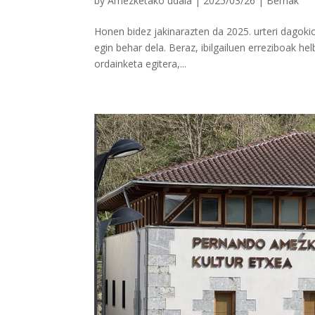
by
Amezketako udala
|
2025/03/26
|
Berriak
Honen bidez jakinarazten da 2025. urteri dagokio
egin behar dela. Beraz, ibilgailuen erreziboak h
ordainketa egitera,...