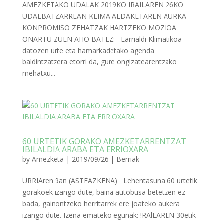
AMEZKETAKO UDALAK 2019KO IRAILAREN 26KO
UDALBATZARREAN KLIMA ALDAKETAREN AURKA
KONPROMISO ZEHATZAK HARTZEKO MOZIOA
ONARTU ZUEN AHO BATEZ: Larrialdi Klimatikoa
datozen urte eta hamarkadetako agenda
baldintzatzera etorri da, gure ongizatearentzako
mehatxu...
60 URTETIK GORAKO AMEZKETARRENTZAT
IBILALDIA ARABA ETA ERRIOXARA
by
Amezketa
|
2019/09/26
|
Berriak
URRIAren 9an (ASTEAZKENA) Lehentasuna 60 urtetik
gorakoek izango dute, baina autobusa betetzen ez
bada, gainontzeko herritarrek ere joateko aukera
izango dute. Izena emateko egunak: !RAlLAREN 30etik