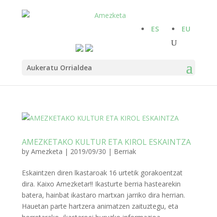
ES
EU
Aukeratu Orrialdea
AMEZKETAKO KULTUR ETA KIROL ESKAINTZA
by
Amezketa
|
2019/09/30
|
Berriak
Eskaintzen diren lkastaroak 16 urtetik gorakoentzat
dira. Kaixo Amezketar!! Ikasturte berria hastearekin
batera, hainbat ikastaro martxan jarriko dira herrian.
Hauetan parte hartzera animatzen zaituztegu, eta