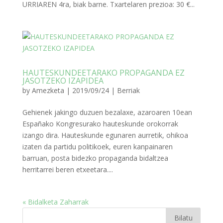
URRIAREN 4ra, biak barne. Txartelaren prezioa: 30 €...
HAUTESKUNDEETARAKO PROPAGANDA EZ
JASOTZEKO IZAPIDEA
by
Amezketa
|
2019/09/24
|
Berriak
Gehienek jakingo duzuen bezalaxe, azaroaren 10ean
Españako Kongresurako hauteskunde orokorrak
izango dira. Hauteskunde egunaren aurretik, ohikoa
izaten da partidu politikoek, euren kanpainaren
barruan, posta bidezko propaganda bidaltzea
herritarrei beren etxeetara....
« Bidalketa Zaharrak