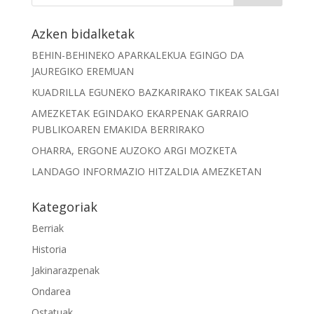
Azken bidalketak
BEHIN-BEHINEKO APARKALEKUA EGINGO DA
JAUREGIKO EREMUAN
KUADRILLA EGUNEKO BAZKARIRAKO TIKEAK SALGAI
AMEZKETAK EGINDAKO EKARPENAK GARRAIO
PUBLIKOAREN EMAKIDA BERRIRAKO
OHARRA, ERGONE AUZOKO ARGI MOZKETA
LANDAGO INFORMAZIO HITZALDIA AMEZKETAN
Kategoriak
Berriak
Historia
Jakinarazpenak
Ondarea
Ostatuak