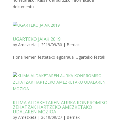
horretarako, ikastaroei buruzko informazioa
dokumentu...
UGARTEKO JAIAK 2019
by
Amezketa
|
2019/09/30
|
Berriak
Hona hemen festetako egitaraua: Ugarteko festak
KLIMA ALDAKETAREN AURKA KONPROMISO
ZEHATZAK HARTZEKO AMEZKETAKO
UDALAREN MOZIOA
by
Amezketa
|
2019/09/27
|
Berriak