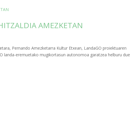
HITZALDIA AMEZKETAN
00etara, Pernando Amezketarra Kultur Etxean, LandaGO proiektuaren
daGO landa-eremuetako mugikortasun autonomoa garatzea helburu du