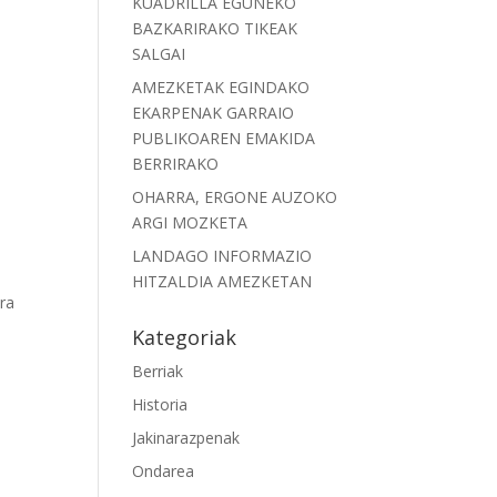
KUADRILLA EGUNEKO
BAZKARIRAKO TIKEAK
SALGAI
AMEZKETAK EGINDAKO
EKARPENAK GARRAIO
PUBLIKOAREN EMAKIDA
BERRIRAKO
OHARRA, ERGONE AUZOKO
ARGI MOZKETA
LANDAGO INFORMAZIO
HITZALDIA AMEZKETAN
ra
Kategoriak
Berriak
Historia
Jakinarazpenak
Ondarea