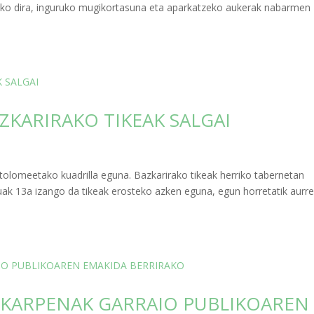
rtuko dira, inguruko mugikortasuna eta aparkatzeko aukerak nabarmen
ZKARIRAKO TIKEAK SALGAI
lomeetako kuadrilla eguna. Bazkarirako tikeak herriko tabernetan
ak 13a izango da tikeak erosteko azken eguna, egun horretatik aurre
EKARPENAK GARRAIO PUBLIKOAREN