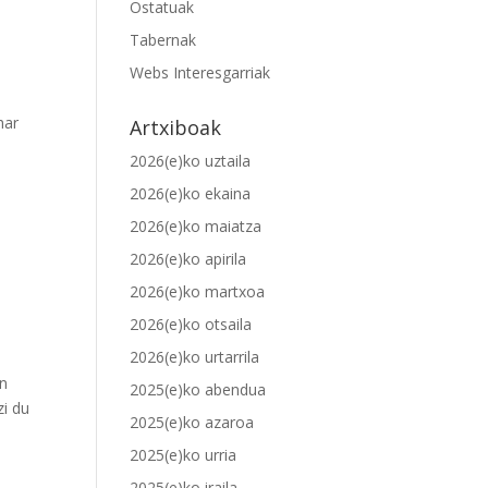
Ostatuak
Tabernak
Webs Interesgarriak
har
Artxiboak
2026(e)ko uztaila
2026(e)ko ekaina
2026(e)ko maiatza
2026(e)ko apirila
2026(e)ko martxoa
2026(e)ko otsaila
2026(e)ko urtarrila
an
2025(e)ko abendua
zi du
2025(e)ko azaroa
2025(e)ko urria
2025(e)ko iraila