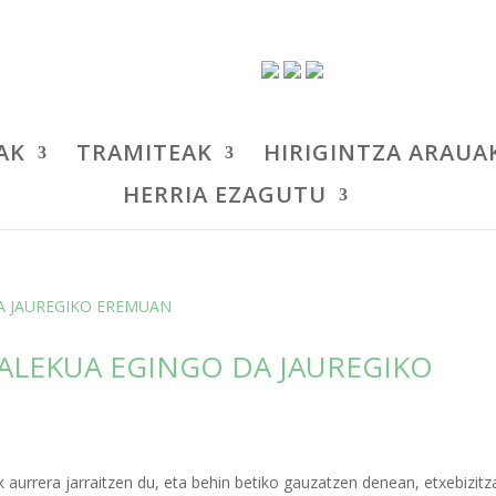
AK
TRAMITEAK
HIRIGINTZA ARAUA
HERRIA EZAGUTU
ALEKUA EGINGO DA JAUREGIKO
 aurrera jarraitzen du, eta behin betiko gauzatzen denean, etxebizitz