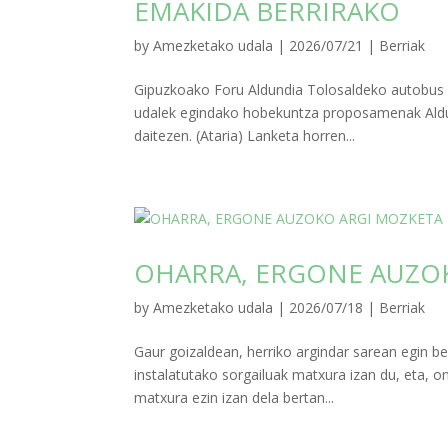
EMAKIDA BERRIRAKO
by
Amezketako udala
|
2026/07/21
|
Berriak
Gipuzkoako Foru Aldundia Tolosaldeko autobus z
udalek egindako hobekuntza proposamenak Aldund
daitezen. (Ataria) Lanketa horren...
OHARRA, ERGONE AUZO
by
Amezketako udala
|
2026/07/18
|
Berriak
Gaur goizaldean, herriko argindar sarean egin 
instalatutako sorgailuak matxura izan du, eta, o
matxura ezin izan dela bertan...