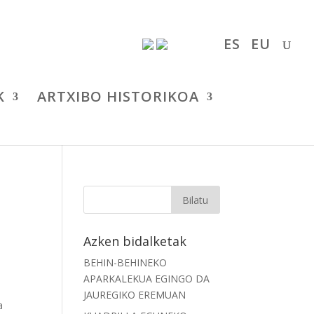
ES
EU
K
ARTXIBO HISTORIKOA
Azken bidalketak
BEHIN-BEHINEKO
APARKALEKUA EGINGO DA
JAUREGIKO EREMUAN
a