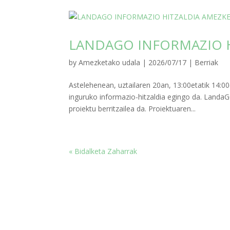
LANDAGO INFORMAZIO 
by
Amezketako udala
|
2026/07/17
|
Berriak
Astelehenean, uztailaren 20an, 13:00etatik 14:
inguruko informazio-hitzaldia egingo da. Lan
proiektu berritzailea da. Proiektuaren...
« Bidalketa Zaharrak