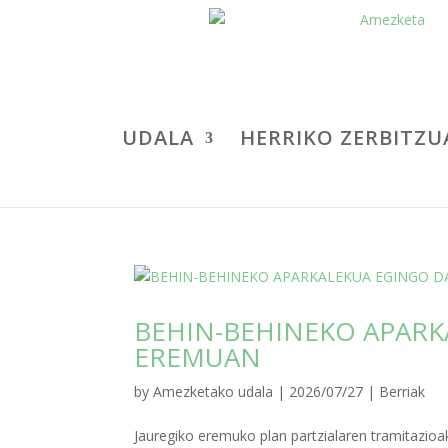
UDALA
HERRIKO ZERBITZU
BEHIN-BEHINEKO APARK
EREMUAN
by
Amezketako udala
|
2026/07/27
|
Berriak
Jauregiko eremuko plan partzialaren tramitazioak