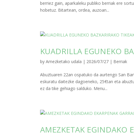
berriez gain, aparkaleku publiko berriak ere so
hobetuz. Bitartean, ordea, auzoan...
KUADRILLA EGUNEKO BA
by
Amezketako udala
|
2026/07/27
|
Berriak
Abuztuaren 22an ospatuko da aurtengo San Barto
eskuratu daitezke dagoeneko, 25€tan eta abuztu
ez da tike gehiago salduko. Menu...
AMEZKETAK EGINDAKO 