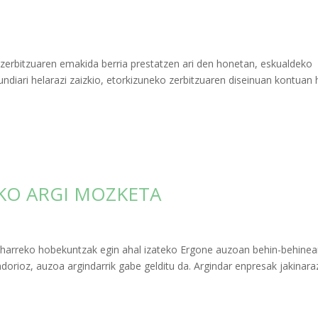
erbitzuaren emakida berria prestatzen ari den honetan, eskualdeko
iari helarazi zaizkio, etorkizuneko zerbitzuaren diseinuan kontuan 
KO ARGI MOZKETA
beharreko hobekuntzak egin ahal izateko Ergone auzoan behin-behine
ndorioz, auzoa argindarrik gabe gelditu da. Argindar enpresak jakinara