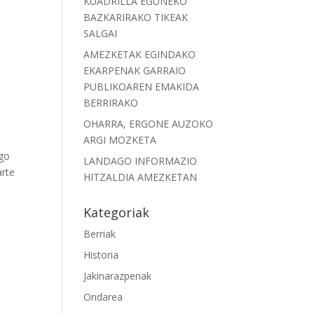
KUADRILLA EGUNEKO
BAZKARIRAKO TIKEAK
SALGAI
AMEZKETAK EGINDAKO
EKARPENAK GARRAIO
PUBLIKOAREN EMAKIDA
BERRIRAKO
OHARRA, ERGONE AUZOKO
ARGI MOZKETA
ngo
LANDAGO INFORMAZIO
arte
HITZALDIA AMEZKETAN
Kategoriak
Berriak
Historia
Jakinarazpenak
Ondarea