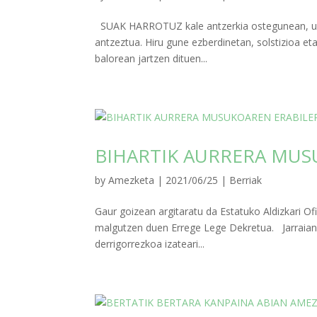
SUAK HARROTUZ kale antzerkia ostegunean, uztail
antzeztua. Hiru gune ezberdinetan, solstizioa e
balorean jartzen dituen...
BIHARTIK AURRERA MUS
by
Amezketa
|
2021/06/25
|
Berriak
Gaur goizean argitaratu da Estatuko Aldizkari Of
malgutzen duen Errege Lege Dekretua. Jarraian,
derrigorrezkoa izateari...