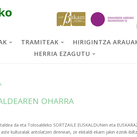
AK
TRAMITEAK
HIRIGINTZA ARAUA
HERRIA EZAGUTU
TALDEAREN OHARRA
ra-taldea da eta Tolosaldeko SORTZAILE EUSKALDUNen eta EUSKAR
e kulturalak antolatzen direnean, ze ekitaldi ekarri jakin ezinik ibilt