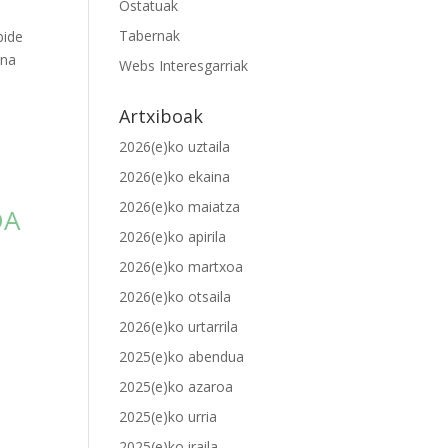
Ostatuak
Tabernak
bide
ana
Webs Interesgarriak
Artxiboak
2026(e)ko uztaila
2026(e)ko ekaina
2026(e)ko maiatza
DA
2026(e)ko apirila
2026(e)ko martxoa
2026(e)ko otsaila
2026(e)ko urtarrila
2025(e)ko abendua
2025(e)ko azaroa
2025(e)ko urria
2025(e)ko iraila