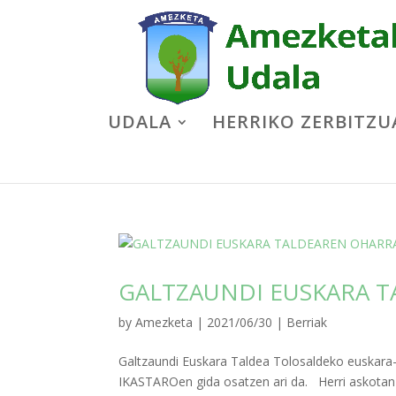
UDALA
HERRIKO ZERBITZU
GALTZAUNDI EUSKARA 
by
Amezketa
|
2021/06/30
|
Berriak
Galtzaundi Euskara Taldea Tolosaldeko euska
IKASTAROen gida osatzen ari da. Herri askotan ast