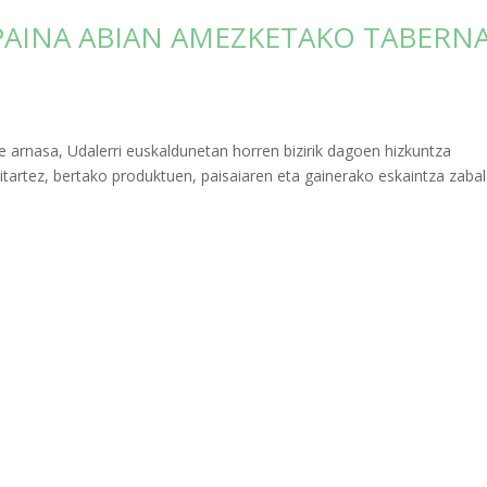
PAINA ABIAN AMEZKETAKO TABERN
re arnasa, Udalerri euskaldunetan horren bizirik dagoen hizkuntza
artez, bertako produktuen, paisaiaren eta gainerako eskaintza zaba