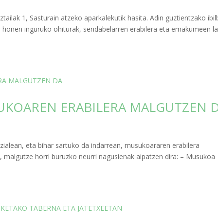
ak 1, Sasturain atzeko aparkalekutik hasita. Adin guztientzako ibil
ta honen inguruko ohiturak, sendabelarren erabilera eta emakumeen l
UKOAREN ERABILERA MALGUTZEN 
izialean, eta bihar sartuko da indarrean, musukoararen erabilera
 malgutze horri buruzko neurri nagusienak aipatzen dira: – Musukoa