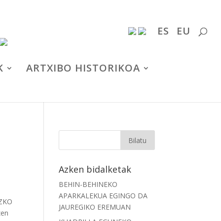
ES
EU
K
ARTXIBO HISTORIKOA
Azken bidalketak
BEHIN-BEHINEKO
APARKALEKUA EGINGO DA
AZKO
JAUREGIKO EREMUAN
zen