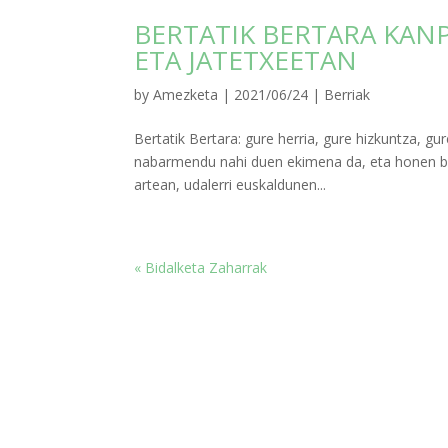
BERTATIK BERTARA KAN
ETA JATETXEETAN
by
Amezketa
|
2021/06/24
|
Berriak
Bertatik Bertara: gure herria, gure hizkuntza, gu
nabarmendu nahi duen ekimena da, eta honen bit
artean, udalerri euskaldunen...
« Bidalketa Zaharrak