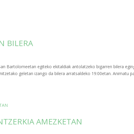
N BILERA
an Bartolomeetan egiteko ekitaldiak antolatzeko bigarren bilera egi
 anitzetako geletan izango da bilera arratsaldeko 19:00etan. Animatu p
NTZERKIA AMEZKETAN