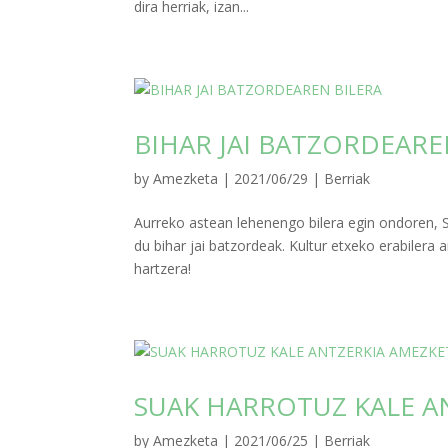
dira herriak, izan...
BIHAR JAI BATZORDEARE
by
Amezketa
|
2021/06/29
|
Berriak
Aurreko astean lehenengo bilera egin ondoren, S
du bihar jai batzordeak. Kultur etxeko erabilera
hartzera!
SUAK HARROTUZ KALE A
by
Amezketa
|
2021/06/25
|
Berriak