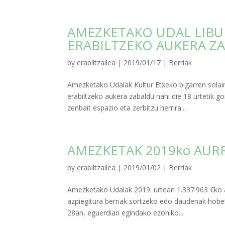
AMEZKETAKO UDAL LIBUR
ERABILTZEKO AUKERA Z
by
erabiltzailea
|
2019/01/17
|
Berriak
Amezketako Udalak Kultur Etxeko bigarren solair
erabiltzeko aukera zabaldu nahi die 18 urtetik g
zenbait espazio eta zerbitzu herrira...
AMEZKETAK 2019ko AUR
by
erabiltzailea
|
2019/01/02
|
Berriak
Amezketako Udalak 2019. urtean 1.337.963 €ko au
azpiegitura berriak sortzeko edo daudenak hobet
28an, eguerdian egindako ezohiko...