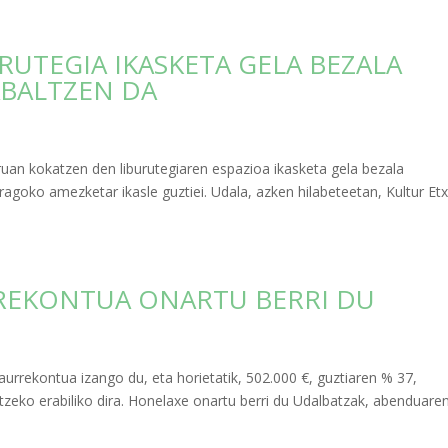
UTEGIA IKASKETA GELA BEZALA
ABALTZEN DA
uan kokatzen den liburutegiaren espazioa ikasketa gela bezala
oragoko amezketar ikasle guztiei. Udala, azken hilabeteetan, Kultur Et
REKONTUA ONARTU BERRI DU
rrekontua izango du, eta horietatik, 502.000 €, guztiaren % 37,
zeko erabiliko dira. Honelaxe onartu berri du Udalbatzak, abenduare