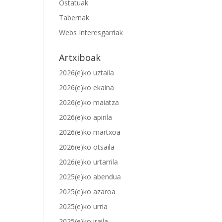
Ostatuak
Tabernak
Webs Interesgarriak
Artxiboak
2026(e)ko uztaila
2026(e)ko ekaina
2026(e)ko maiatza
2026(e)ko apirila
2026(e)ko martxoa
2026(e)ko otsaila
2026(e)ko urtarrila
2025(e)ko abendua
2025(e)ko azaroa
2025(e)ko urria
2025(e)ko iraila