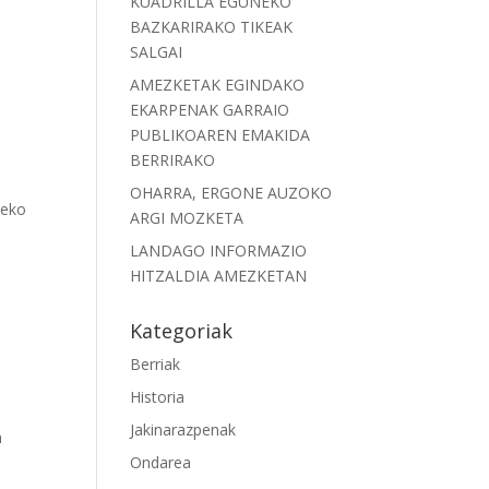
KUADRILLA EGUNEKO
BAZKARIRAKO TIKEAK
SALGAI
AMEZKETAK EGINDAKO
EKARPENAK GARRAIO
PUBLIKOAREN EMAKIDA
BERRIRAKO
OHARRA, ERGONE AUZOKO
xeko
ARGI MOZKETA
LANDAGO INFORMAZIO
HITZALDIA AMEZKETAN
Kategoriak
Berriak
Historia
Jakinarazpenak
n
Ondarea