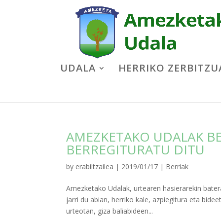
UDALA
HERRIKO ZERBITZU
AMEZKETAKO UDALAK BE
BERREGITURATU DITU
by
erabiltzailea
|
2019/01/17
|
Berriak
Amezketako Udalak, urtearen hasierarekin batera, 
jarri du abian, herriko kale, azpiegitura eta bi
urteotan, giza baliabideen...