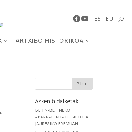
ES
EU
K
ARTXIBO HISTORIKOA
Azken bidalketak
BEHIN-BEHINEKO
at
APARKALEKUA EGINGO DA
JAUREGIKO EREMUAN