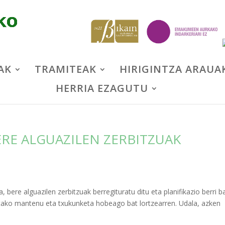
AK
TRAMITEAK
HIRIGINTZA ARAUA
HERRIA EZAGUTU
RE ALGUAZILEN ZERBITZUAK
bere alguazilen zerbitzuak berregituratu ditu eta planifikazio berri b
deetako mantenu eta txukunketa hobeago bat lortzearren. Udala, azken