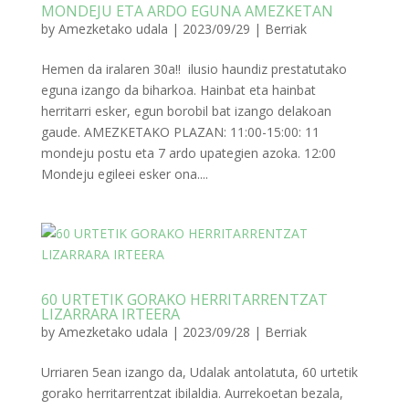
MONDEJU ETA ARDO EGUNA AMEZKETAN
by
Amezketako udala
|
2023/09/29
|
Berriak
Hemen da iralaren 30a!! ilusio haundiz prestatutako
eguna izango da biharkoa. Hainbat eta hainbat
herritarri esker, egun borobil bat izango delakoan
gaude. AMEZKETAKO PLAZAN: 11:00-15:00: 11
mondeju postu eta 7 ardo upategien azoka. 12:00
Mondeju egileei esker ona....
60 URTETIK GORAKO HERRITARRENTZAT
LIZARRARA IRTEERA
by
Amezketako udala
|
2023/09/28
|
Berriak
Urriaren 5ean izango da, Udalak antolatuta, 60 urtetik
gorako herritarrentzat ibilaldia. Aurrekoetan bezala,