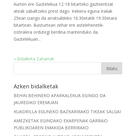
Aurten ere Gaztelekua 12-18 bitarteko gazteentzat
ateak zabaltzeko prest dago. Irekiera eguna Irailak
25ean izango da arratsaldeko 16:30etatik 19:30etara
bitartean. Ikasturtean zehar ere astelehenetik-
ostiralera ordutegi berdina mantenduko da.
Gaztelekuan...
« Bidalketa Zaharrak
Azken bidalketak
BEHIN-BEHINEKO APARKALEKUA EGINGO DA
JAUREGIKO EREMUAN
KUADRILLA EGUNEKO BAZKARIRAKO TIKEAK SALGAI
AMEZKETAK EGINDAKO EKARPENAK GARRAIO
PUBLIKOAREN EMAKIDA BERRIRAKO