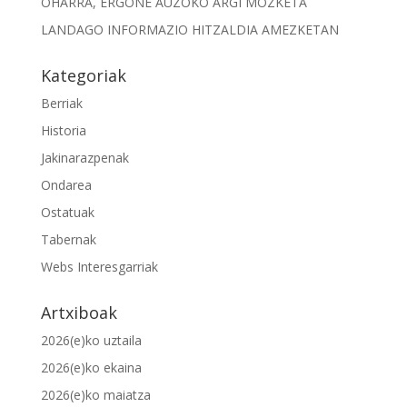
OHARRA, ERGONE AUZOKO ARGI MOZKETA
LANDAGO INFORMAZIO HITZALDIA AMEZKETAN
Kategoriak
Berriak
Historia
Jakinarazpenak
Ondarea
Ostatuak
Tabernak
Webs Interesgarriak
Artxiboak
2026(e)ko uztaila
2026(e)ko ekaina
2026(e)ko maiatza