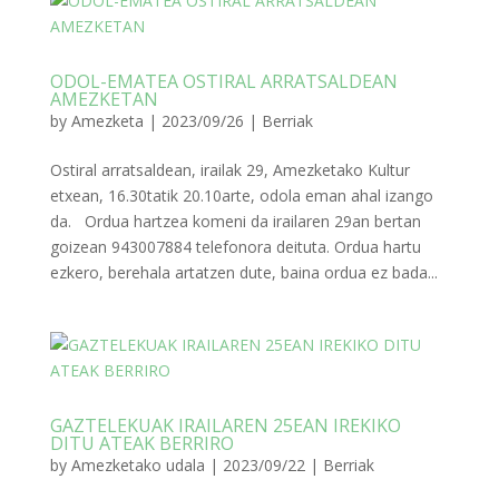
ODOL-EMATEA OSTIRAL ARRATSALDEAN
AMEZKETAN
by
Amezketa
|
2023/09/26
|
Berriak
Ostiral arratsaldean, irailak 29, Amezketako Kultur
etxean, 16.30tatik 20.10arte, odola eman ahal izango
da. Ordua hartzea komeni da irailaren 29an bertan
goizean 943007884 telefonora deituta. Ordua hartu
ezkero, berehala artatzen dute, baina ordua ez bada...
GAZTELEKUAK IRAILAREN 25EAN IREKIKO
DITU ATEAK BERRIRO
by
Amezketako udala
|
2023/09/22
|
Berriak