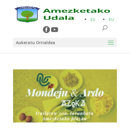
ES
EU
Aukeratu Orrialdea