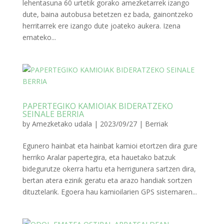
lehentasuna 60 urtetik gorako amezketarrek izango
dute, baina autobusa betetzen ez bada, gainontzeko
herritarrek ere izango dute joateko aukera. Izena
emateko...
PAPERTEGIKO KAMIOIAK BIDERATZEKO
SEINALE BERRIA
by
Amezketako udala
|
2023/09/27
|
Berriak
Egunero hainbat eta hainbat kamioi etortzen dira gure
herriko Aralar papertegira, eta hauetako batzuk
bidegurutze okerra hartu eta herrigunera sartzen dira,
bertan atera ezinik geratu eta arazo handiak sortzen
dituztelarik. Egoera hau kamioilarien GPS sistemaren...