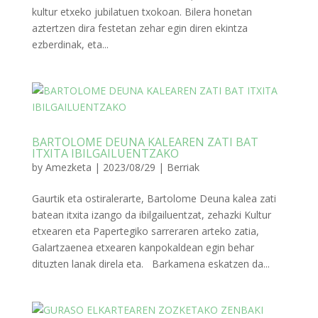
kultur etxeko jubilatuen txokoan. Bilera honetan
aztertzen dira festetan zehar egin diren ekintza
ezberdinak, eta...
BARTOLOME DEUNA KALEAREN ZATI BAT
ITXITA IBILGAILUENTZAKO
by
Amezketa
|
2023/08/29
|
Berriak
Gaurtik eta ostiralerarte, Bartolome Deuna kalea zati
batean itxita izango da ibilgailuentzat, zehazki Kultur
etxearen eta Papertegiko sarreraren arteko zatia,
Galartzaenea etxearen kanpokaldean egin behar
dituzten lanak direla eta. Barkamena eskatzen da...