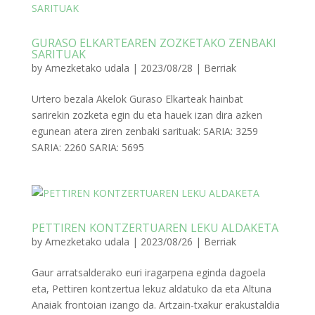
GURASO ELKARTEAREN ZOZKETAKO ZENBAKI
SARITUAK
by
Amezketako udala
|
2023/08/28
|
Berriak
Urtero bezala Akelok Guraso Elkarteak hainbat
sarirekin zozketa egin du eta hauek izan dira azken
egunean atera ziren zenbaki sarituak: SARIA: 3259
SARIA: 2260 SARIA: 5695
PETTIREN KONTZERTUAREN LEKU ALDAKETA
by
Amezketako udala
|
2023/08/26
|
Berriak
Gaur arratsalderako euri iragarpena eginda dagoela
eta, Pettiren kontzertua lekuz aldatuko da eta Altuna
Anaiak frontoian izango da. Artzain-txakur erakustaldia