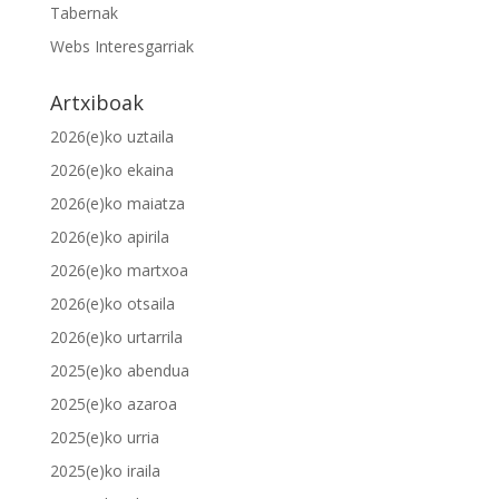
Tabernak
Webs Interesgarriak
Artxiboak
2026(e)ko uztaila
2026(e)ko ekaina
2026(e)ko maiatza
2026(e)ko apirila
2026(e)ko martxoa
2026(e)ko otsaila
2026(e)ko urtarrila
2025(e)ko abendua
2025(e)ko azaroa
2025(e)ko urria
2025(e)ko iraila