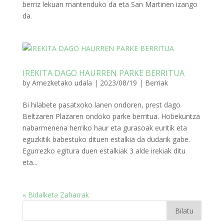
berriz lekuan mantenduko da eta San Martinen izango
da.
IREKITA DAGO HAURREN PARKE BERRITUA
by
Amezketako udala
|
2023/08/19
|
Berriak
Bi hilabete pasatxoko lanen ondoren, prest dago
Beltzaren Plazaren ondoko parke berritua. Hobekuntza
nabarmenena herriko haur eta gurasoak euritik eta
eguzkitik babestuko dituen estalkia da dudarik gabe.
Egurrezko egitura duen estalkiak 3 alde irekiak ditu
eta...
« Bidalketa Zaharrak