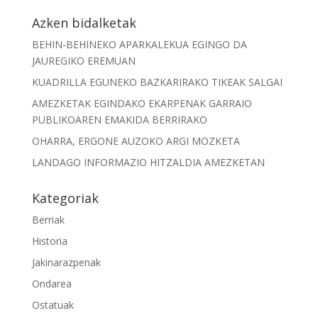
Azken bidalketak
BEHIN-BEHINEKO APARKALEKUA EGINGO DA
JAUREGIKO EREMUAN
KUADRILLA EGUNEKO BAZKARIRAKO TIKEAK SALGAI
AMEZKETAK EGINDAKO EKARPENAK GARRAIO
PUBLIKOAREN EMAKIDA BERRIRAKO
OHARRA, ERGONE AUZOKO ARGI MOZKETA
LANDAGO INFORMAZIO HITZALDIA AMEZKETAN
Kategoriak
Berriak
Historia
Jakinarazpenak
Ondarea
Ostatuak