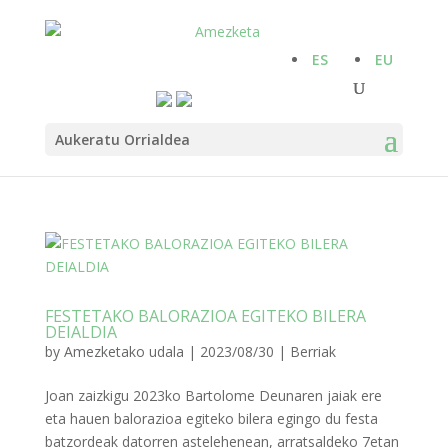
ES
EU
Aukeratu Orrialdea
FESTETAKO BALORAZIOA EGITEKO BILERA
DEIALDIA
by
Amezketako udala
|
2023/08/30
|
Berriak
Joan zaizkigu 2023ko Bartolome Deunaren jaiak ere
eta hauen balorazioa egiteko bilera egingo du festa
batzordeak datorren astelehenean, arratsaldeko 7etan