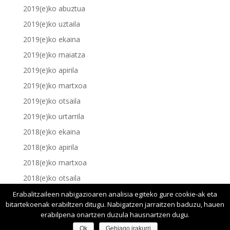
2019(e)ko abuztua
2019(e)ko uztaila
2019(e)ko ekaina
2019(e)ko maiatza
2019(e)ko apirila
2019(e)ko martxoa
2019(e)ko otsaila
2019(e)ko urtarrila
2018(e)ko ekaina
2018(e)ko apirila
2018(e)ko martxoa
2018(e)ko otsaila
2018(e)ko urtarrila
Erabalitzaileen nabigazioaren analisia egiteko gure cookie-ak eta
bitartekoenak erabiltzen ditugu. Nabigatzen jarraitzen baduzu, hauen
erabilpena onartzen duzula hausnartzen dugu.
Ok
Gehiago irakurri