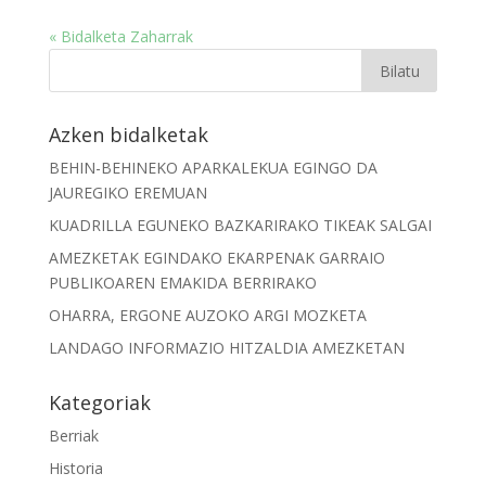
« Bidalketa Zaharrak
Azken bidalketak
BEHIN-BEHINEKO APARKALEKUA EGINGO DA
JAUREGIKO EREMUAN
KUADRILLA EGUNEKO BAZKARIRAKO TIKEAK SALGAI
AMEZKETAK EGINDAKO EKARPENAK GARRAIO
PUBLIKOAREN EMAKIDA BERRIRAKO
OHARRA, ERGONE AUZOKO ARGI MOZKETA
LANDAGO INFORMAZIO HITZALDIA AMEZKETAN
Kategoriak
Berriak
Historia