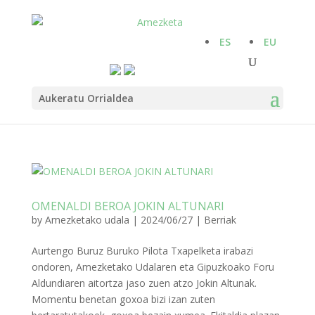
ES
EU
Aukeratu Orrialdea
OMENALDI BEROA JOKIN ALTUNARI
by
Amezketako udala
|
2024/06/27
|
Berriak
Aurtengo Buruz Buruko Pilota Txapelketa irabazi
ondoren, Amezketako Udalaren eta Gipuzkoako Foru
Aldundiaren aitortza jaso zuen atzo Jokin Altunak.
Momentu benetan goxoa bizi izan zuten