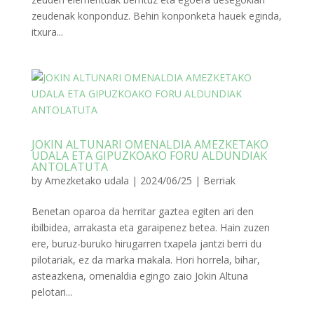
zeudenak konponduz. Behin konponketa hauek eginda,
itxura...
JOKIN ALTUNARI OMENALDIA AMEZKETAKO
UDALA ETA GIPUZKOAKO FORU ALDUNDIAK
ANTOLATUTA
by
Amezketako udala
|
2024/06/25
|
Berriak
Benetan oparoa da herritar gaztea egiten ari den
ibilbidea, arrakasta eta garaipenez betea. Hain zuzen
ere, buruz-buruko hirugarren txapela jantzi berri du
pilotariak, ez da marka makala. Hori horrela, bihar,
asteazkena, omenaldia egingo zaio Jokin Altuna
pelotari...