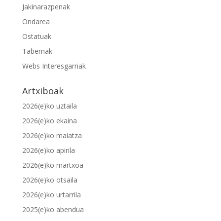
Jakinarazpenak
Ondarea
Ostatuak
Tabernak
Webs Interesgarriak
Artxiboak
2026(e)ko uztaila
2026(e)ko ekaina
2026(e)ko maiatza
2026(e)ko apirila
2026(e)ko martxoa
2026(e)ko otsaila
2026(e)ko urtarrila
2025(e)ko abendua