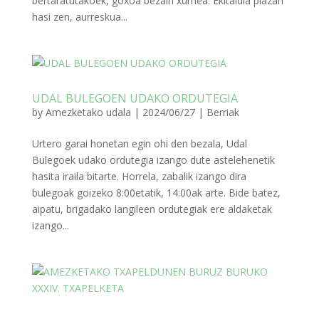
bertaratutakoek, goxoa bezain xumea. Ekitaldia plazan
hasi zen, aurreskua...
UDAL BULEGOEN UDAKO ORDUTEGIA
by
Amezketako udala
|
2024/06/27
|
Berriak
Urtero garai honetan egin ohi den bezala, Udal
Bulegoek udako ordutegia izango dute astelehenetik
hasita iraila bitarte. Horrela, zabalik izango dira
bulegoak goizeko 8:00etatik, 14:00ak arte. Bide batez,
aipatu, brigadako langileen ordutegiak ere aldaketak
izango...