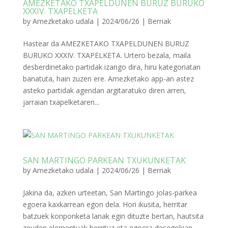
AMEZKETAKO TXAPELDUNEN BURUZ BURUKO
XXXIV. TXAPELKETA
by
Amezketako udala
|
2024/06/26
|
Berriak
Hastear da AMEZKETAKO TXAPELDUNEN BURUZ
BURUKO XXXIV. TXAPELKETA. Urtero bezala, maila
desberdinetako partidak izango dira, hiru kategoriatan
banatuta, hain zuzen ere. Amezketako app-an astez
asteko partidak agendan argitaratuko diren arren,
jarraian txapelketaren...
SAN MARTINGO PARKEAN TXUKUNKETAK
by
Amezketako udala
|
2024/06/26
|
Berriak
Jakina da, azken urteetan, San Martingo jolas-parkea
egoera kaxkarrean egon dela. Hori ikusita, herritar
batzuek konponketa lanak egin dituzte bertan, hautsita
zeuden elementuak berrituz eta egoera desegokian