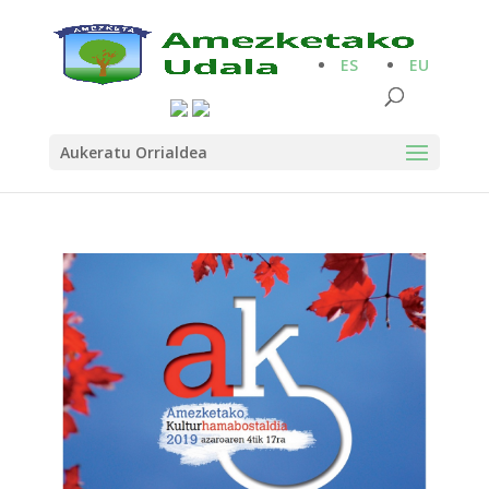
ES
EU
Aukeratu Orrialdea