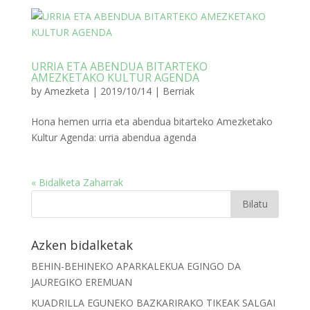
URRIA ETA ABENDUA BITARTEKO
AMEZKETAKO KULTUR AGENDA
by
Amezketa
|
2019/10/14
|
Berriak
Hona hemen urria eta abendua bitarteko Amezketako
Kultur Agenda: urria abendua agenda
« Bidalketa Zaharrak
Azken bidalketak
BEHIN-BEHINEKO APARKALEKUA EGINGO DA
JAUREGIKO EREMUAN
KUADRILLA EGUNEKO BAZKARIRAKO TIKEAK SALGAI