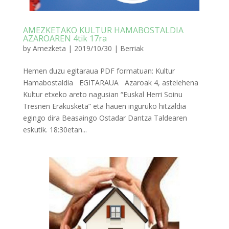
AMEZKETAKO KULTUR HAMABOSTALDIA
AZAROAREN 4tik 17ra
by
Amezketa
|
2019/10/30
|
Berriak
Hemen duzu egitaraua PDF formatuan: Kultur
Hamabostaldia EGITARAUA Azaroak 4, astelehena
Kultur etxeko areto nagusian “Euskal Herri Soinu
Tresnen Erakusketa” eta hauen inguruko hitzaldia
egingo dira Beasaingo Ostadar Dantza Taldearen
eskutik. 18:30etan...