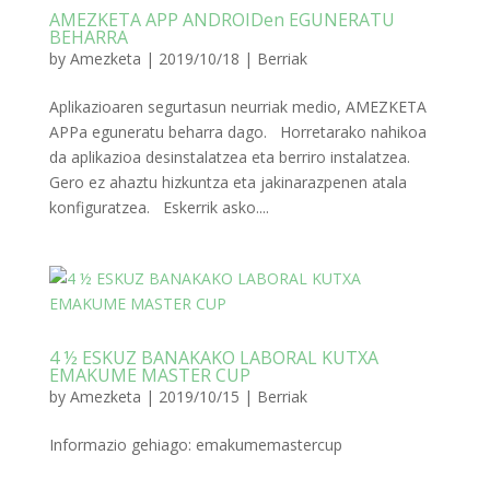
AMEZKETA APP ANDROIDen EGUNERATU
BEHARRA
by
Amezketa
|
2019/10/18
|
Berriak
Aplikazioaren segurtasun neurriak medio, AMEZKETA
APPa eguneratu beharra dago. Horretarako nahikoa
da aplikazioa desinstalatzea eta berriro instalatzea.
Gero ez ahaztu hizkuntza eta jakinarazpenen atala
konfiguratzea. Eskerrik asko....
4 ½ ESKUZ BANAKAKO LABORAL KUTXA
EMAKUME MASTER CUP
by
Amezketa
|
2019/10/15
|
Berriak
Informazio gehiago: emakumemastercup