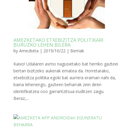
AMEZKETAKO ETXEBIZITZA POLITIKARI
BURUZKO LEHEN BILERA
by
Amezketa
|
2019/10/22
|
Berriak
Kaixo! Udalaren asmo nagusietako bat herriko gazteei
bertan bizitzeko aukerak ematea da. Horretarako,
etxebizitza politika egoki bat aurrera eraman nahi da,
baina lehenengo, gazteen beharrak zein diren
identifikatzea oso garrantzitsua iruditzen zaigu.
Beraz,...