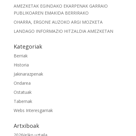
AMEZKETAK EGINDAKO EKARPENAK GARRAIO
PUBLIKOAREN EMAKIDA BERRIRAKO
OHARRA, ERGONE AUZOKO ARGI MOZKETA
LANDAGO INFORMAZIO HITZALDIA AMEZKETAN
Kategoriak
Berriak
Historia
Jakinarazpenak
Ondarea
Ostatuak
Tabernak
Webs Interesgarriak
Artxiboak
2026(e)ko uztaila