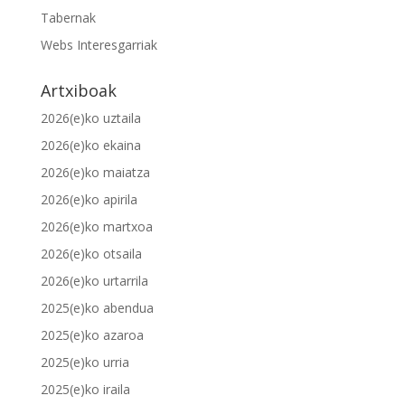
Tabernak
Webs Interesgarriak
Artxiboak
2026(e)ko uztaila
2026(e)ko ekaina
2026(e)ko maiatza
2026(e)ko apirila
2026(e)ko martxoa
2026(e)ko otsaila
2026(e)ko urtarrila
2025(e)ko abendua
2025(e)ko azaroa
2025(e)ko urria
2025(e)ko iraila