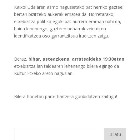
Kaixo! Udalaren asmo nagusietako bat herriko gazteei
bertan bizitzeko aukerak ematea da. Horretarako,
etxebizitza politika egoki bat aurrera eraman nahi da,
baina lehenengo, gazteen beharrak zein diren
identifikatzea oso garrantzitsua iruditzen zaigu.
Beraz,
bihar, asteazkena, arratsaldeko 19:30etan
etxebizitza lan taldearen lehenengo bilera egingo da
Kultur Etxeko areto nagusian.
Bilera honetan parte hartzera gonbidatzen zaitugu!