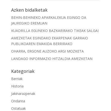
Azken bidalketak
BEHIN-BEHINEKO APARKALEKUA EGINGO DA
JAUREGIKO EREMUAN
KUADRILLA EGUNEKO BAZKARIRAKO TIKEAK SALGAI
AMEZKETAK EGINDAKO EKARPENAK GARRAIO
PUBLIKOAREN EMAKIDA BERRIRAKO
OHARRA, ERGONE AUZOKO ARGI MOZKETA
LANDAGO INFORMAZIO HITZALDIA AMEZKETAN
Kategoriak
Berriak
Historia
Jakinarazpenak
Ondarea
Ostatuak