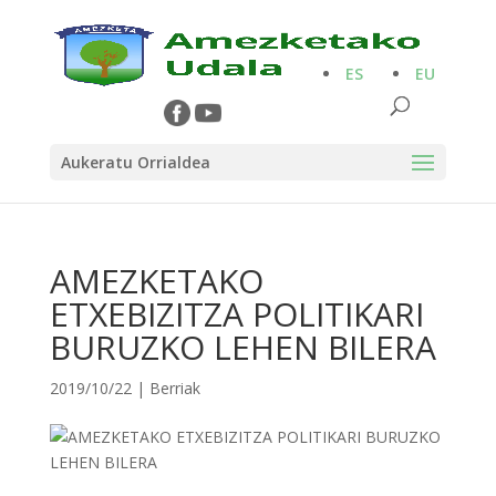
ES
EU
Aukeratu Orrialdea
AMEZKETAKO
ETXEBIZITZA POLITIKARI
BURUZKO LEHEN BILERA
2019/10/22
|
Berriak