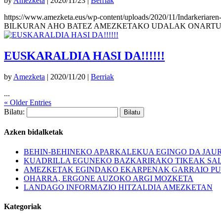
by
Amezketa
|
2020/11/23
|
Berriak
https://www.amezketa.eus/wp-content/uploads/2020/11/Indarke
BILKURAN AHO BATEZ AMEZKETAKO UDALAK ONARTUT
EUSKARALDIA HASI DA!!!!!!
by
Amezketa
|
2020/11/20
|
Berriak
...
« Older Entries
Bilatu:
Azken bidalketak
BEHIN-BEHINEKO APARKALEKUA EGINGO DA JAU
KUADRILLA EGUNEKO BAZKARIRAKO TIKEAK SA
AMEZKETAK EGINDAKO EKARPENAK GARRAIO PU
OHARRA, ERGONE AUZOKO ARGI MOZKETA
LANDAGO INFORMAZIO HITZALDIA AMEZKETAN
Kategoriak