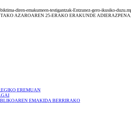
riaren-biktima-diren-emakumeen-testigantzak-Entzunez-gero-iku
AKO AZAROAREN 25-ERAKO ERAKUNDE ADIERAZPENA,.
REGIKO EREMUAN
LGAI
BLIKOAREN EMAKIDA BERRIRAKO