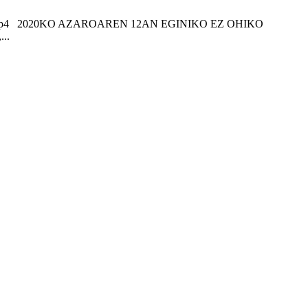
siko-duzu.mp4 2020KO AZAROAREN 12AN EGINIKO EZ OHIKO
..