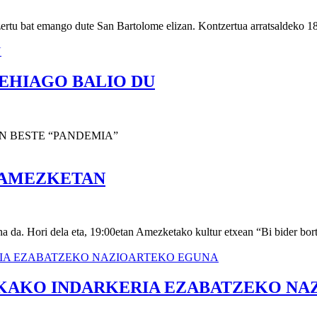
rtu bat emango dute San Bartolome elizan. Kontzertua arratsaldeko 18:
GEHIAGO BALIO DU
N BESTE “PANDEMIA”
 AMEZKETAN
a. Hori dela eta, 19:00etan Amezketako kultur etxean “Bi bider bortx
KAKO INDARKERIA EZABATZEKO NA