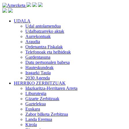
UDALA
Udal antolamendua
Udalbatzarreko aktak
Aurrekontuak
Araudia
Ordenantza Fiskalak
Telefonoak eta helbideak
Gardentasuna
Datu pertsonalen babesa
Hauteskundeak
Iragarki Taula
2030 Agenda
HERRIKO ZERBITZUAK
Idazkaritza-Herritaren Arreta
Liburutegia
Gizarte Zerbitzuak
Gaztelekua
Euskara
Zabor bilketa Zerbitzua
Landa Eremua
Kirola