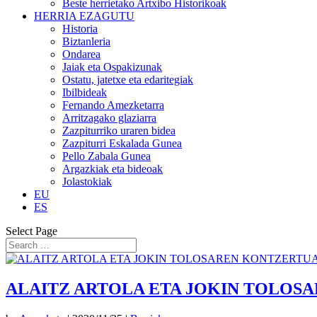
Beste herrietako Artxibo Historikoak
HERRIA EZAGUTU
Historia
Biztanleria
Ondarea
Jaiak eta Ospakizunak
Ostatu, jatetxe eta edaritegiak
Ibilbideak
Fernando Amezketarra
Arritzagako glaziarra
Zazpiturriko uraren bidea
Zazpiturri Eskalada Gunea
Pello Zabala Gunea
Argazkiak eta bideoak
Jolastokiak
EU
ES
Select Page
ALAITZ ARTOLA ETA JOKIN TOLO