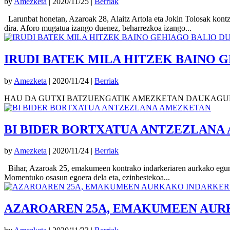
by
Amezketa
|
2020/11/25
|
Berriak
Larunbat honetan, Azaroak 28, Alaitz Artola eta Jokin Tolosak kontze
dira. Aforo mugatua izango duenez, beharrezkoa izango...
IRUDI BATEK MILA HITZEK BAINO 
by
Amezketa
|
2020/11/24
|
Berriak
HAU DA GUTXI BATZUENGATIK AMEZKETAN DAUKAGU
BI BIDER BORTXATUA ANTZEZLANA
by
Amezketa
|
2020/11/24
|
Berriak
Bihar, Azaroak 25, emakumeen kontrako indarkeriaren aurkako eguna d
Momentuko osasun egoera dela eta, ezinbestekoa...
AZAROAREN 25A, EMAKUMEEN AUR