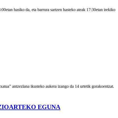
00etan hasiko da, eta barrura sartzen hasteko ateak 17:30etan irekiko
atua” antzezlana ikusteko aukera izango da 14 urtetik gorakoentzat.
ZIOARTEKO EGUNA