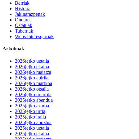
Berriak
Historia
Jakinarazpenak
Ondarea
Ostatuak
Tabernak
Webs Interesgarriak
Artxiboak
2026(e)ko uztaila
2026(e)ko ekaina
2026(e)ko maiatza
2026(e)ko apirila
2026(e)ko martxoa
2026(e)ko otsaila
2026(e)ko urtarrila
2025(e)ko abendua
2025(e)ko azaroa
2025(e)ko urria
2025(e)ko iraila
2025(e)ko abuztua
2025(e)ko uztaila
2025(e)ko ekaina