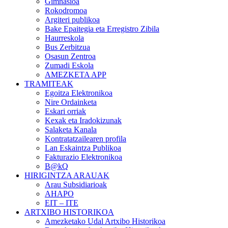
Gimnasioa
Rokodromoa
Argiteri publikoa
Bake Epaitegia eta Erregistro Zibila
Haurreskola
Bus Zerbitzua
Osasun Zentroa
Zumadi Eskola
AMEZKETA APP
TRAMITEAK
Egoitza Elektronikoa
Nire Ordainketa
Eskari orriak
Kexak eta Iradokizunak
Salaketa Kanala
Kontratatzailearen profila
Lan Eskaintza Publikoa
Fakturazio Elektronikoa
B@kQ
HIRIGINTZA ARAUAK
Arau Subsidiarioak
AHAPO
EIT – ITE
ARTXIBO HISTORIKOA
Amezketako Udal Artxibo Historikoa