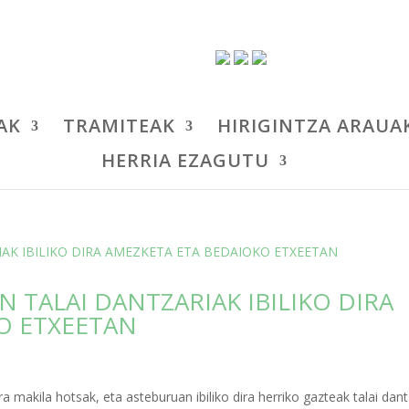
AK
TRAMITEAK
HIRIGINTZA ARAUA
HERRIA EZAGUTU
 TALAI DANTZARIAK IBILIKO DIRA
O ETXEETAN
a makila hotsak, eta asteburuan ibiliko dira herriko gazteak talai dan