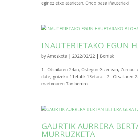
eginez etxe atarietan. Ondo pasa iñauteriak!
INAUTERIETAKO EGUN H
by
Amezketa
|
2022/02/22
|
Berriak
1.- Otsailaren 24an, Ostegun Gizenean, Zumadi e
dute, goizeko 11etatik 13etara. 2.- Otsailaren 2
martxoaren 7an berriro...
GAURTIK AURRERA BERT
MURRUZKETA