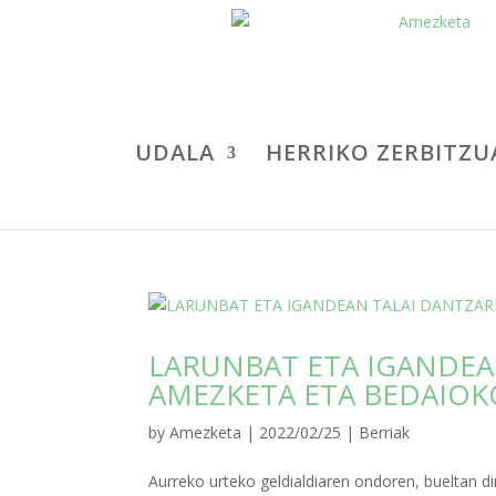
UDALA
HERRIKO ZERBITZU
LARUNBAT ETA IGANDEAN
AMEZKETA ETA BEDAIOK
by
Amezketa
|
2022/02/25
|
Berriak
Aurreko urteko geldialdiaren ondoren, bueltan dir