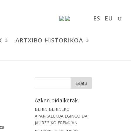
ES
EU
K
ARTXIBO HISTORIKOA
Azken bidalketak
BEHIN-BEHINEKO
APARKALEKUA EGINGO DA
JAUREGIKO EREMUAN
tza