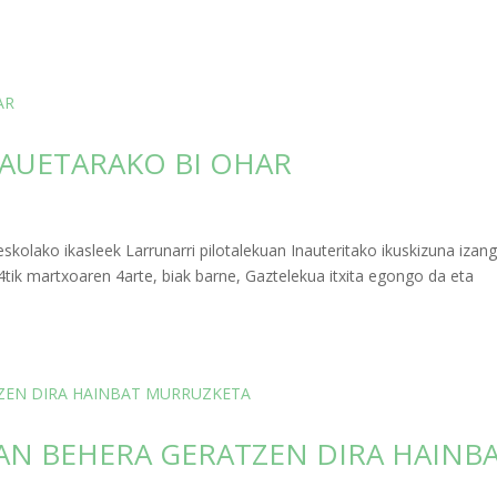
AUETARAKO BI OHAR
skolako ikasleek Larrunarri pilotalekuan Inauteritako ikuskizuna izan
4tik martxoaren 4arte, biak barne, Gaztelekua itxita egongo da eta
AN BEHERA GERATZEN DIRA HAINB