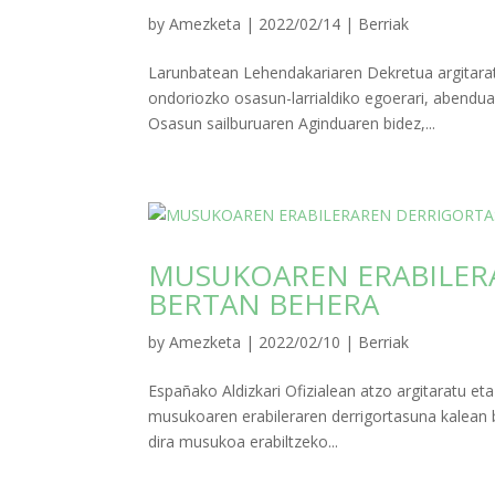
by
Amezketa
|
2022/02/14
|
Berriak
Larunbatean Lehendakariaren Dekretua argitar
ondoriozko osasun-larrialdiko egoerari, abendu
Osasun sailburuaren Aginduaren bidez,...
MUSUKOAREN ERABILER
BERTAN BEHERA
by
Amezketa
|
2022/02/10
|
Berriak
Españako Aldizkari Ofizialean atzo argitaratu et
musukoaren erabileraren derrigortasuna kalean 
dira musukoa erabiltzeko...