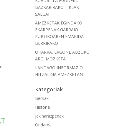
KUADRILLA EGUNEKO
BAZKARIRAKO TIKEAK
SALGAI
AMEZKETAK EGINDAKO
EKARPENAK GARRAIO
PUBLIKOAREN EMAKIDA
BERRIRAKO
OHARRA, ERGONE AUZOKO
ARGI MOZKETA
go
LANDAGO INFORMAZIO
HITZALDIA AMEZKETAN
Kategoriak
Berriak
Historia
Jakinarazpenak
AT
Ondarea