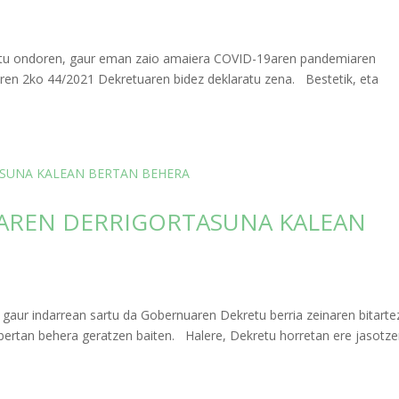
atu ondoren, gaur eman zaio amaiera COVID-19aren pandemiaren
aren 2ko 44/2021 Dekretuaren bidez deklaratu zena. Bestetik, eta
AREN DERRIGORTASUNA KALEAN
a gaur indarrean sartu da Gobernuaren Dekretu berria zeinaren bitarte
bertan behera geratzen baiten. Halere, Dekretu horretan ere jasotz