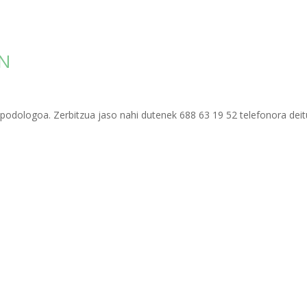
N
 podologoa. Zerbitzua jaso nahi dutenek 688 63 19 52 telefonora deit