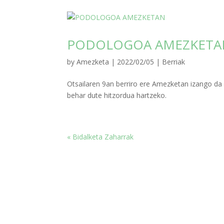
PODOLOGOA AMEZKETA
by
Amezketa
|
2022/02/05
|
Berriak
Otsailaren 9an berriro ere Amezketan izango da
behar dute hitzordua hartzeko.
« Bidalketa Zaharrak