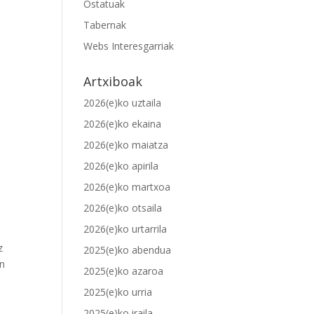
Ostatuak
Tabernak
Webs Interesgarriak
Artxiboak
2026(e)ko uztaila
2026(e)ko ekaina
2026(e)ko maiatza
2026(e)ko apirila
2026(e)ko martxoa
2026(e)ko otsaila
2026(e)ko urtarrila
z
2025(e)ko abendua
en
2025(e)ko azaroa
2025(e)ko urria
2025(e)ko iraila