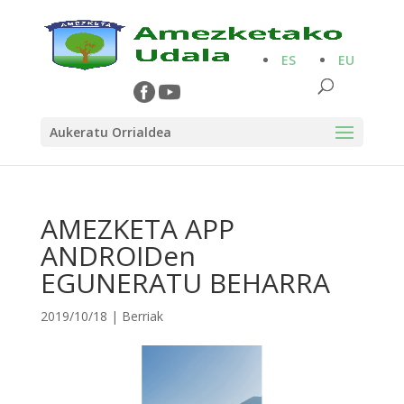
ES
EU
Aukeratu Orrialdea
AMEZKETA APP
ANDROIDen
EGUNERATU BEHARRA
2019/10/18
|
Berriak