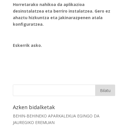
Horretarako nahikoa da aplikazioa
desinstalatzea eta berriro instalatzea. Gero ez
ahaztu hizkuntza eta jakinarazpenen atala
konfiguratzea.
Eskerrik asko.
Azken bidalketak
BEHIN-BEHINEKO APARKALEKUA EGINGO DA
JAUREGIKO EREMUAN