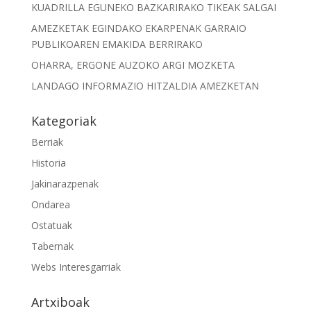
KUADRILLA EGUNEKO BAZKARIRAKO TIKEAK SALGAI
AMEZKETAK EGINDAKO EKARPENAK GARRAIO
PUBLIKOAREN EMAKIDA BERRIRAKO
OHARRA, ERGONE AUZOKO ARGI MOZKETA
LANDAGO INFORMAZIO HITZALDIA AMEZKETAN
Kategoriak
Berriak
Historia
Jakinarazpenak
Ondarea
Ostatuak
Tabernak
Webs Interesgarriak
Artxiboak