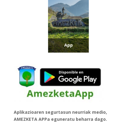
Aplikazioaren segurtasun neurriak medio,
AMEZKETA APPa eguneratu beharra dago.