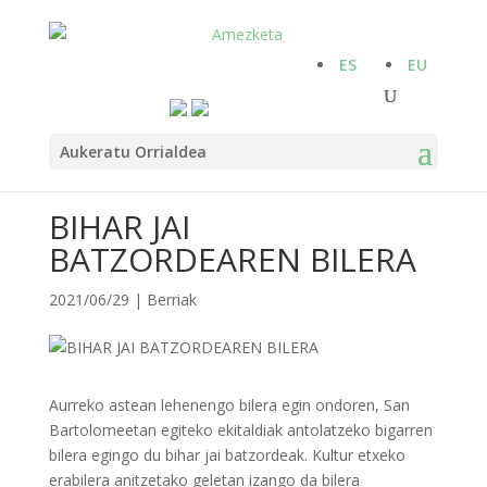
ES
EU
Aukeratu Orrialdea
BIHAR JAI
BATZORDEAREN BILERA
2021/06/29
|
Berriak
Aurreko astean lehenengo bilera egin ondoren, San
Bartolomeetan egiteko ekitaldiak antolatzeko bigarren
bilera egingo du bihar jai batzordeak. Kultur etxeko
erabilera anitzetako geletan izango da bilera