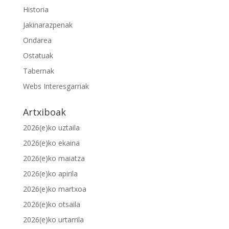
Historia
Jakinarazpenak
Ondarea
Ostatuak
Tabernak
Webs Interesgarriak
Artxiboak
2026(e)ko uztaila
2026(e)ko ekaina
2026(e)ko maiatza
2026(e)ko apirila
2026(e)ko martxoa
2026(e)ko otsaila
2026(e)ko urtarrila