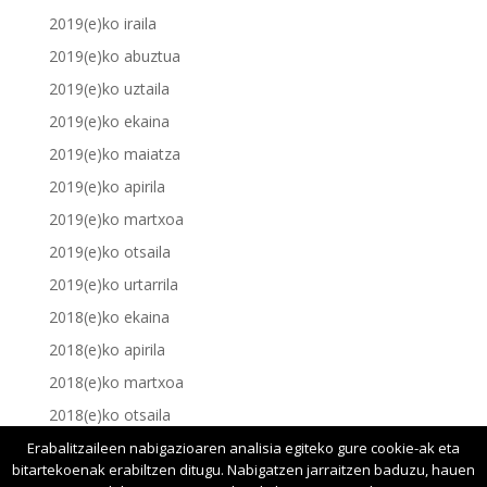
2019(e)ko iraila
2019(e)ko abuztua
2019(e)ko uztaila
2019(e)ko ekaina
2019(e)ko maiatza
2019(e)ko apirila
2019(e)ko martxoa
2019(e)ko otsaila
2019(e)ko urtarrila
2018(e)ko ekaina
2018(e)ko apirila
2018(e)ko martxoa
2018(e)ko otsaila
2018(e)ko urtarrila
Erabalitzaileen nabigazioaren analisia egiteko gure cookie-ak eta
bitartekoenak erabiltzen ditugu. Nabigatzen jarraitzen baduzu, hauen