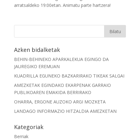
arratsaldeko 19:00etan. Animatu parte hartzera!
Azken bidalketak
BEHIN-BEHINEKO APARKALEKUA EGINGO DA
JAUREGIKO EREMUAN
KUADRILLA EGUNEKO BAZKARIRAKO TIKEAK SALGAI
AMEZKETAK EGINDAKO EKARPENAK GARRAIO
PUBLIKOAREN EMAKIDA BERRIRAKO
OHARRA, ERGONE AUZOKO ARGI MOZKETA
LANDAGO INFORMAZIO HITZALDIA AMEZKETAN
Kategoriak
Berriak