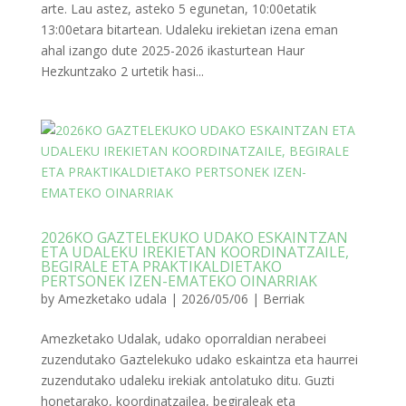
arte. Lau astez, asteko 5 egunetan, 10:00etatik
13:00etara bitartean. Udaleku irekietan izena eman
ahal izango dute 2025-2026 ikasturtean Haur
Hezkuntzako 2 urtetik hasi...
2026KO GAZTELEKUKO UDAKO ESKAINTZAN
ETA UDALEKU IREKIETAN KOORDINATZAILE,
BEGIRALE ETA PRAKTIKALDIETAKO
PERTSONEK IZEN-EMATEKO OINARRIAK
by
Amezketako udala
|
2026/05/06
|
Berriak
Amezketako Udalak, udako oporraldian nerabeei
zuzendutako Gaztelekuko udako eskaintza eta haurrei
zuzendutako udaleku irekiak antolatuko ditu. Guzti
honetarako, koordinatzailea, begiraleak eta