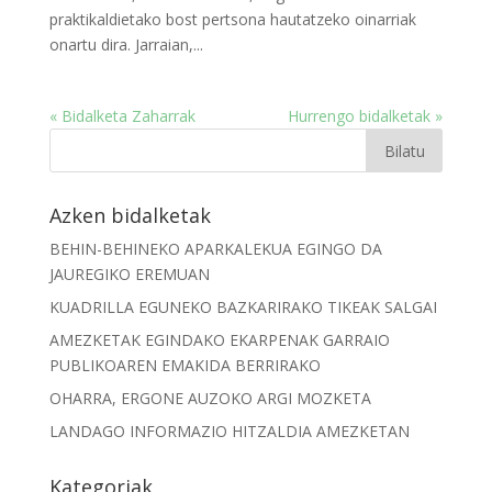
praktikaldietako bost pertsona hautatzeko oinarriak
onartu dira. Jarraian,...
« Bidalketa Zaharrak
Hurrengo bidalketak »
Azken bidalketak
BEHIN-BEHINEKO APARKALEKUA EGINGO DA
JAUREGIKO EREMUAN
KUADRILLA EGUNEKO BAZKARIRAKO TIKEAK SALGAI
AMEZKETAK EGINDAKO EKARPENAK GARRAIO
PUBLIKOAREN EMAKIDA BERRIRAKO
OHARRA, ERGONE AUZOKO ARGI MOZKETA
LANDAGO INFORMAZIO HITZALDIA AMEZKETAN
Kategoriak