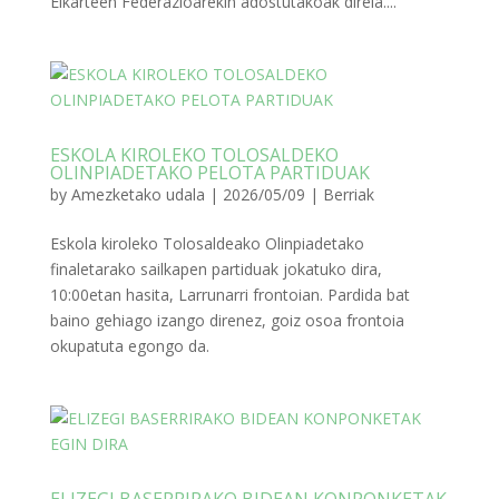
Elkarteen Federazioarekin adostutakoak direla....
ESKOLA KIROLEKO TOLOSALDEKO
OLINPIADETAKO PELOTA PARTIDUAK
by
Amezketako udala
|
2026/05/09
|
Berriak
Eskola kiroleko Tolosaldeako Olinpiadetako
finaletarako sailkapen partiduak jokatuko dira,
10:00etan hasita, Larrunarri frontoian. Pardida bat
baino gehiago izango direnez, goiz osoa frontoia
okupatuta egongo da.