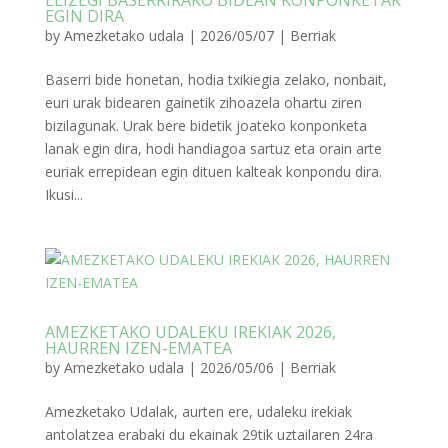
ELIZEGI BASERRIRAKO BIDEAN KONPONKETAK
EGIN DIRA
by
Amezketako udala
|
2026/05/07
|
Berriak
Baserri bide honetan, hodia txikiegia zelako, nonbait,
euri urak bidearen gainetik zihoazela ohartu ziren
bizilagunak. Urak bere bidetik joateko konponketa
lanak egin dira, hodi handiagoa sartuz eta orain arte
euriak errepidean egin dituen kalteak konpondu dira.
Ikusi...
AMEZKETAKO UDALEKU IREKIAK 2026,
HAURREN IZEN-EMATEA
by
Amezketako udala
|
2026/05/06
|
Berriak
Amezketako Udalak, aurten ere, udaleku irekiak
antolatzea erabaki du ekainak 29tik uztailaren 24ra