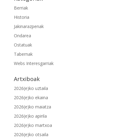
Berriak
Historia
Jakinarazpenak
Ondarea
Ostatuak
Tabernak
Webs Interesgarriak
Artxiboak
2026(e)ko uztaila
2026(e)ko ekaina
2026(e)ko maiatza
2026(e)ko apirila
2026(e)ko martxoa
2026(e)ko otsaila