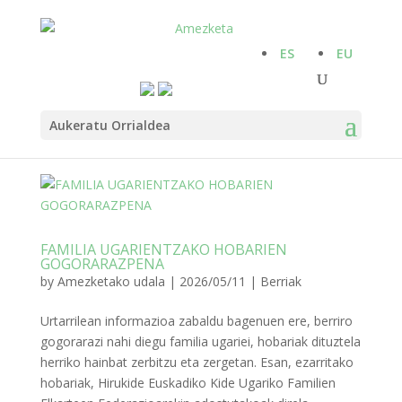
ES
EU
Aukeratu Orrialdea
FAMILIA UGARIENTZAKO HOBARIEN
GOGORARAZPENA
by
Amezketako udala
|
2026/05/11
|
Berriak
Urtarrilean informazioa zabaldu bagenuen ere, berriro
gogorarazi nahi diegu familia ugariei, hobariak dituztela
herriko hainbat zerbitzu eta zergetan. Esan, ezarritako
hobariak, Hirukide Euskadiko Kide Ugariko Familien