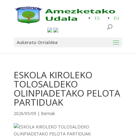
ES
EU
Aukeratu Orrialdea
ESKOLA KIROLEKO
TOLOSALDEKO
OLINPIADETAKO PELOTA
PARTIDUAK
2026/05/09
|
Berriak