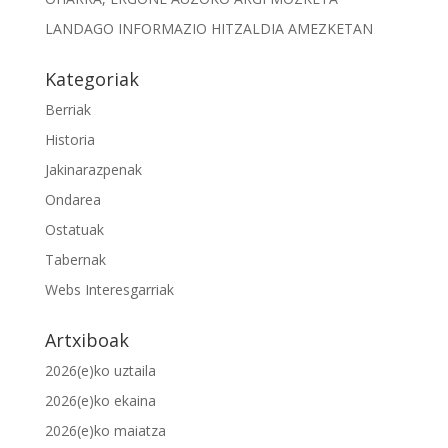
LANDAGO INFORMAZIO HITZALDIA AMEZKETAN
Kategoriak
Berriak
Historia
Jakinarazpenak
Ondarea
Ostatuak
Tabernak
Webs Interesgarriak
Artxiboak
2026(e)ko uztaila
2026(e)ko ekaina
2026(e)ko maiatza