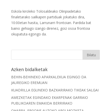
Eskola kiroleko Tolosaldeako Olinpiadetako
finaletarako sailkapen partiduak jokatuko dira,
10:00etan hasita, Larrunarri frontoian. Pardida bat
baino gehiago izango direnez, goiz osoa frontoia
okupatuta egongo da.
Azken bidalketak
BEHIN-BEHINEKO APARKALEKUA EGINGO DA
JAUREGIKO EREMUAN
KUADRILLA EGUNEKO BAZKARIRAKO TIKEAK SALGAI
AMEZKETAK EGINDAKO EKARPENAK GARRAIO
PUBLIKOAREN EMAKIDA BERRIRAKO
OHARRA, ERGONE AUZOKO ARGI MOZKETA