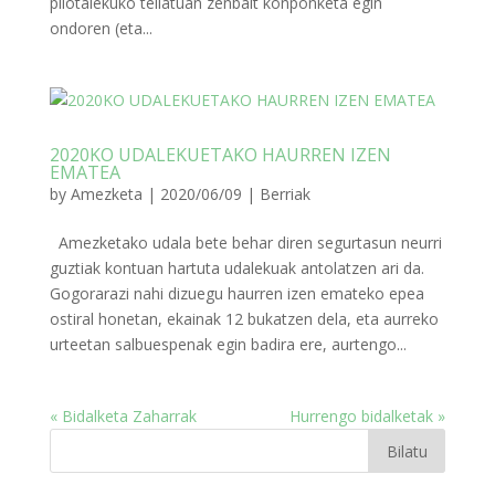
pilotalekuko teilatuan zenbait konponketa egin
ondoren (eta...
2020KO UDALEKUETAKO HAURREN IZEN
EMATEA
by
Amezketa
|
2020/06/09
|
Berriak
Amezketako udala bete behar diren segurtasun neurri
guztiak kontuan hartuta udalekuak antolatzen ari da.
Gogorarazi nahi dizuegu haurren izen emateko epea
ostiral honetan, ekainak 12 bukatzen dela, eta aurreko
urteetan salbuespenak egin badira ere, aurtengo...
« Bidalketa Zaharrak
Hurrengo bidalketak »