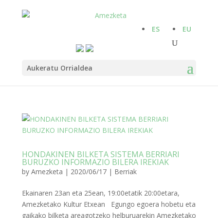
ES
EU
Aukeratu Orrialdea
HONDAKINEN BILKETA SISTEMA BERRIARI
BURUZKO INFORMAZIO BILERA IREKIAK
by
Amezketa
|
2020/06/17
|
Berriak
Ekainaren 23an eta 25ean, 19:00etatik 20:00etara,
Amezketako Kultur Etxean Egungo egoera hobetu eta
gaikako bilketa areagotzeko helburuarekin Amezketako