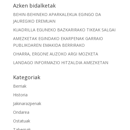
Azken bidalketak
BEHIN-BEHINEKO APARKALEKUA EGINGO DA
JAUREGIKO EREMUAN
KUADRILLA EGUNEKO BAZKARIRAKO TIKEAK SALGAI
AMEZKETAK EGINDAKO EKARPENAK GARRAIO
PUBLIKOAREN EMAKIDA BERRIRAKO
OHARRA, ERGONE AUZOKO ARGI MOZKETA
LANDAGO INFORMAZIO HITZALDIA AMEZKETAN
Kategoriak
Berriak
Historia
Jakinarazpenak
Ondarea
Ostatuak
Tabernak