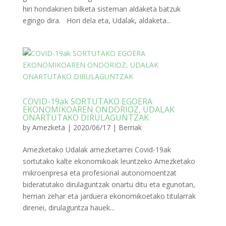
hiri hondakinen bilketa sisteman aldaketa batzuk
egingo dira. Hori dela eta, Udalak, aldaketa...
COVID-19ak SORTUTAKO EGOERA
EKONOMIKOAREN ONDORIOZ, UDALAK
ONARTUTAKO DIRULAGUNTZAK
by
Amezketa
|
2020/06/17
|
Berriak
Amezketako Udalak amezketarrei Covid-19ak
sortutako kalte ekonomikoak leuntzeko Amezketako
mikroenpresa eta profesional autonomoentzat
bideratutako dirulaguntzak onartu ditu eta egunotan,
herrian zehar eta jarduera ekonomikoetako titularrak
direnei, dirulaguntza hauek...