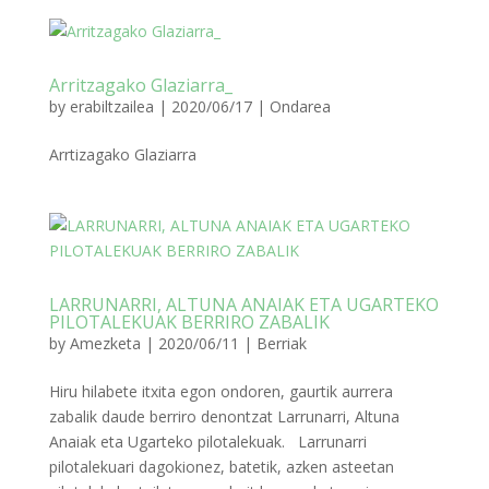
Arritzagako Glaziarra_
by
erabiltzailea
|
2020/06/17
|
Ondarea
Arrtizagako Glaziarra
LARRUNARRI, ALTUNA ANAIAK ETA UGARTEKO
PILOTALEKUAK BERRIRO ZABALIK
by
Amezketa
|
2020/06/11
|
Berriak
Hiru hilabete itxita egon ondoren, gaurtik aurrera
zabalik daude berriro denontzat Larrunarri, Altuna
Anaiak eta Ugarteko pilotalekuak. Larrunarri
pilotalekuari dagokionez, batetik, azken asteetan