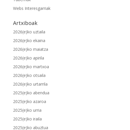
Webs Interesgarriak
Artxiboak
2026(e)ko uztaila
2026(e)ko ekaina
2026(e)ko maiatza
2026(e)ko apirila
2026(e)ko martxoa
2026(e)ko otsaila
2026(e)ko urtarrila
2025(e)ko abendua
2025(e)ko azaroa
2025(e)ko urria
2025(e)ko iraila
2025(e)ko abuztua