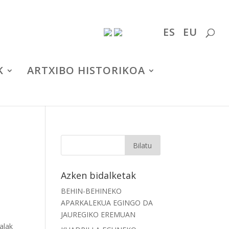
ES
EU
K
ARTXIBO HISTORIKOA
Azken bidalketak
BEHIN-BEHINEKO
APARKALEKUA EGINGO DA
JAUREGIKO EREMUAN
dalak