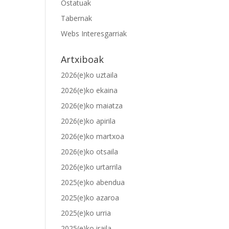
Ostatuak
Tabernak
Webs Interesgarriak
Artxiboak
2026(e)ko uztaila
2026(e)ko ekaina
2026(e)ko maiatza
2026(e)ko apirila
2026(e)ko martxoa
2026(e)ko otsaila
2026(e)ko urtarrila
2025(e)ko abendua
2025(e)ko azaroa
2025(e)ko urria
2025(e)ko iraila