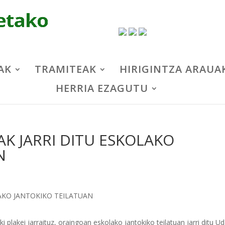
AK
TRAMITEAK
HIRIGINTZA ARAUA
HERRIA EZAGUTU
AK JARRI DITU ESKOLAKO
N
i plakei jarraituz, oraingoan eskolako jantokiko teilatuan jarri ditu U