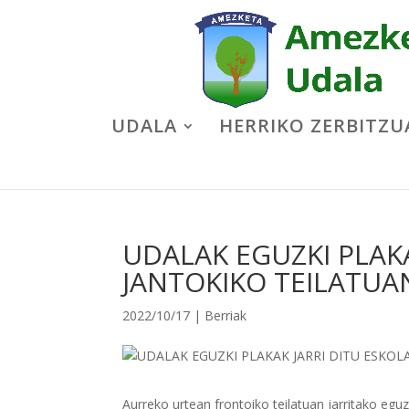
UDALA
HERRIKO ZERBITZU
UDALAK EGUZKI PLAK
JANTOKIKO TEILATUA
2022/10/17
|
Berriak
Aurreko urtean frontoiko teilatuan jarritako eguzk