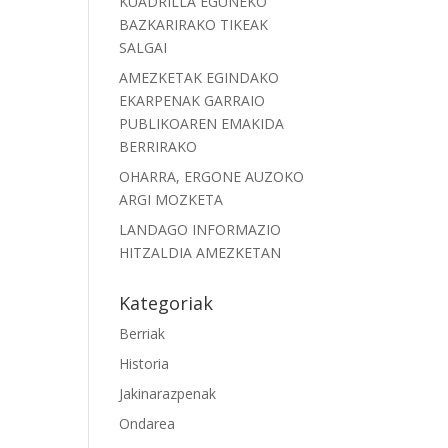
KUADRILLA EGUNEKO
BAZKARIRAKO TIKEAK
SALGAI
AMEZKETAK EGINDAKO
EKARPENAK GARRAIO
PUBLIKOAREN EMAKIDA
BERRIRAKO
OHARRA, ERGONE AUZOKO
ARGI MOZKETA
LANDAGO INFORMAZIO
HITZALDIA AMEZKETAN
Kategoriak
Berriak
Historia
Jakinarazpenak
Ondarea