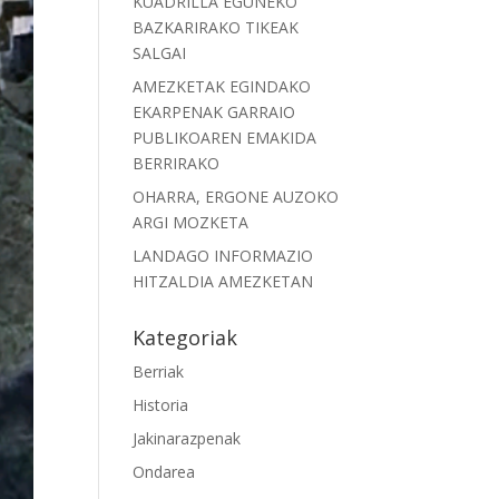
KUADRILLA EGUNEKO
BAZKARIRAKO TIKEAK
SALGAI
AMEZKETAK EGINDAKO
EKARPENAK GARRAIO
PUBLIKOAREN EMAKIDA
BERRIRAKO
OHARRA, ERGONE AUZOKO
ARGI MOZKETA
LANDAGO INFORMAZIO
HITZALDIA AMEZKETAN
Kategoriak
Berriak
Historia
Jakinarazpenak
Ondarea