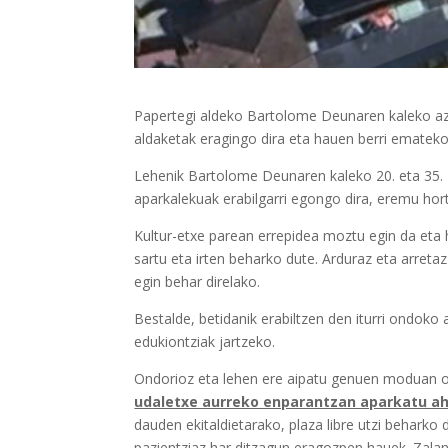
Papertegi aldeko Bartolome Deunaren kaleko azke
aldaketak eragingo dira eta hauen berri emateko
Lehenik Bartolome Deunaren kaleko 20. eta 35. z
aparkalekuak erabilgarri egongo dira, eremu hort
Kultur-etxe parean errepidea moztu egin da eta h
sartu eta irten beharko dute. Arduraz eta arreta
egin behar direlako.
Bestalde, betidanik erabiltzen den iturri ondok
edukiontziak jartzeko.
Ondorioz eta lehen ere aipatu genuen moduan ob
udaletxe aurreko enparantzan aparkatu ah
dauden ekitaldietarako, plaza libre utzi beharko
pazientziaz har ditzagun eragozpen hauek. Zala