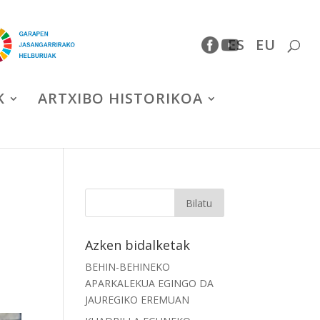
ES
EU
K
ARTXIBO HISTORIKOA
Azken bidalketak
BEHIN-BEHINEKO
APARKALEKUA EGINGO DA
JAUREGIKO EREMUAN