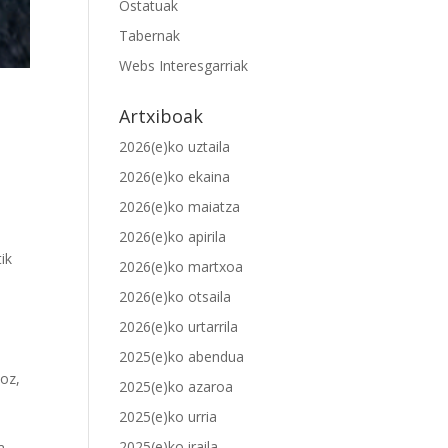
Ostatuak
Tabernak
Webs Interesgarriak
Artxiboak
2026(e)ko uztaila
2026(e)ko ekaina
2026(e)ko maiatza
2026(e)ko apirila
ik
2026(e)ko martxoa
2026(e)ko otsaila
2026(e)ko urtarrila
2025(e)ko abendua
moz,
2025(e)ko azaroa
2025(e)ko urria
,
2025(e)ko iraila
a.