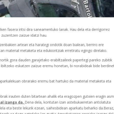
n fasera iritsi dira saneamentuko lanak. Hau dela eta derrigorrez
 zuzentzen zaizue idatzi hau.
enbakien artean eta harategi ondotik doan bialean, berriro ere
an material metaketa eta edukiontziak erretiratu egingo direlako.
ortik gora dauden garajetako erabiltzaileek papertegi pareko zubitik
z ibiltzeko eskatzen zaizue eremu honetan, bi norabideak bide berdinet
o aparkalekuan obrarako eremu bat hartuko da material metaketa eta
rak irauten duten bitartean ahalik eta eragozpen gutxien eragin as
al izango da.
Dena dela, kontutan izan astebukaeretan antolatuta
 dela eta beste lekurik ezean, saihesbidean aparkatu beharko da.Beraz
ntzarik ez dago egindako lan guztia Amezketarron onerako izango del