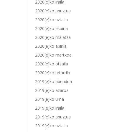
2020(e)ko iraila
2020(e)ko abuztua
2020(e)ko uztaila
2020(e)ko ekaina
2020(e)ko maiatza
2020(e)ko apirila
2020(e)ko martxoa
2020(e)ko otsaila
2020(e)ko urtarrila
2019(e)ko abendua
2019(e)ko azaroa
2019(e)ko urria
2019(e)ko iraila
2019(e)ko abuztua
2019(e)ko uztaila