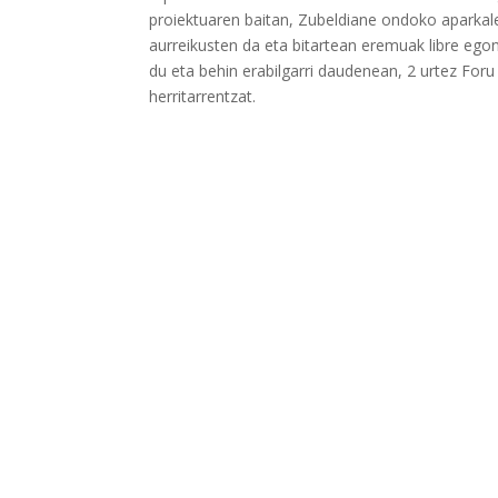
proiektuaren baitan, Zubeldiane ondoko aparkalek
aurreikusten da eta bitartean eremuak libre ego
du eta behin erabilgarri daudenean, 2 urtez For
herritarrentzat.