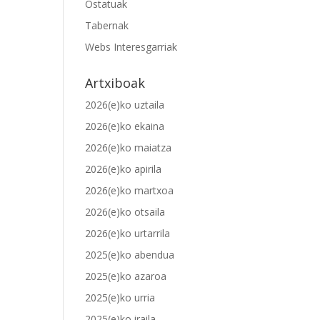
Ostatuak
Tabernak
Webs Interesgarriak
Artxiboak
2026(e)ko uztaila
2026(e)ko ekaina
2026(e)ko maiatza
2026(e)ko apirila
2026(e)ko martxoa
2026(e)ko otsaila
2026(e)ko urtarrila
2025(e)ko abendua
2025(e)ko azaroa
2025(e)ko urria
2025(e)ko iraila