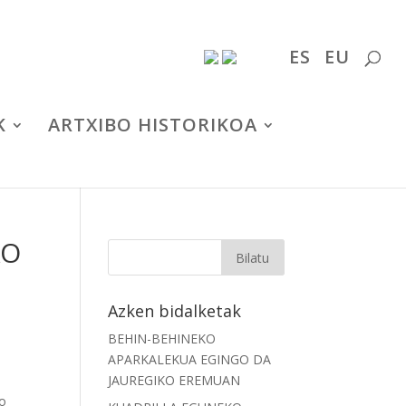
ES
EU
K
ARTXIBO HISTORIKOA
KO
Azken bidalketak
BEHIN-BEHINEKO
APARKALEKUA EGINGO DA
JAUREGIKO EREMUAN
ko