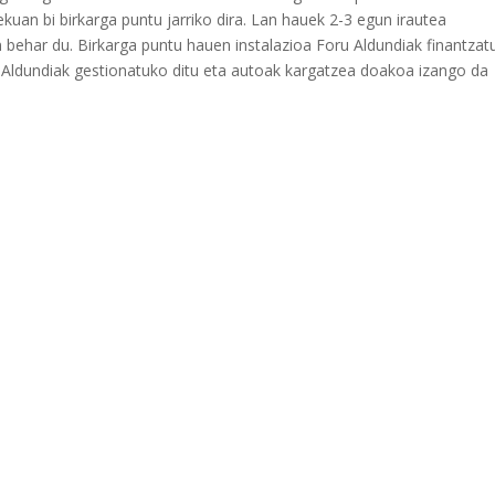
uan bi birkarga puntu jarriko dira. Lan hauek 2-3 egun irautea
n behar du. Birkarga puntu hauen instalazioa Foru Aldundiak finantzat
u Aldundiak gestionatuko ditu eta autoak kargatzea doakoa izango da