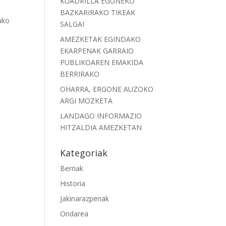
KUADRILLA EGUNEKO
BAZKARIRAKO TIKEAK
uko
SALGAI
AMEZKETAK EGINDAKO
EKARPENAK GARRAIO
PUBLIKOAREN EMAKIDA
BERRIRAKO
OHARRA, ERGONE AUZOKO
ARGI MOZKETA
LANDAGO INFORMAZIO
HITZALDIA AMEZKETAN
Kategoriak
Berriak
Historia
Jakinarazpenak
Ondarea