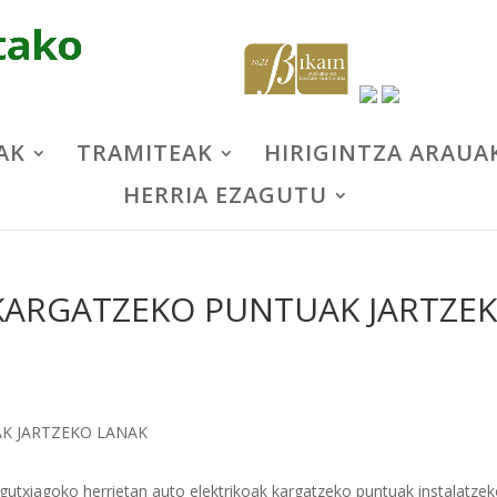
AK
TRAMITEAK
HIRIGINTZA ARAUA
HERRIA EZAGUTU
 KARGATZEKO PUNTUAK JARTZE
gutxiagoko herrietan auto elektrikoak kargatzeko puntuak instalatze