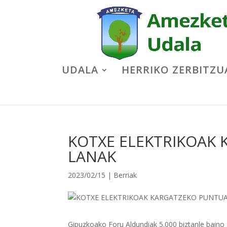
UDALA
HERRIKO ZERBITZU
KOTXE ELEKTRIKOAK
LANAK
2023/02/15
|
Berriak
Gipuzkoako Foru Aldundiak 5.000 biztanle baino 