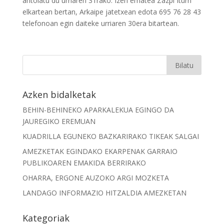
antolatu du urriaren 31rako. Izen ematea Zazpi Iturri
elkartean bertan, Arkaipe jatetxean edota 695 76 28 43
telefonoan egin daiteke urriaren 30era bitartean.
Azken bidalketak
BEHIN-BEHINEKO APARKALEKUA EGINGO DA
JAUREGIKO EREMUAN
KUADRILLA EGUNEKO BAZKARIRAKO TIKEAK SALGAI
AMEZKETAK EGINDAKO EKARPENAK GARRAIO
PUBLIKOAREN EMAKIDA BERRIRAKO
OHARRA, ERGONE AUZOKO ARGI MOZKETA
LANDAGO INFORMAZIO HITZALDIA AMEZKETAN
Kategoriak