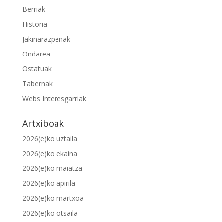
Berriak
Historia
Jakinarazpenak
Ondarea
Ostatuak
Tabernak
Webs Interesgarriak
Artxiboak
2026(e)ko uztaila
2026(e)ko ekaina
2026(e)ko maiatza
2026(e)ko apirila
2026(e)ko martxoa
2026(e)ko otsaila