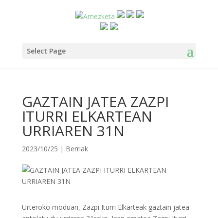
Select Page
GAZTAIN JATEA ZAZPI
ITURRI ELKARTEAN
URRIAREN 31N
2023/10/25
|
Berriak
Urteroko moduan, Zazpi Iturri Elkarteak gaztain jatea