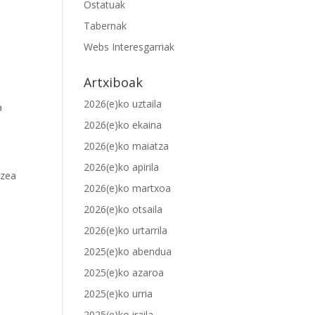
Ostatuak
Tabernak
Webs Interesgarriak
Artxiboak
2026(e)ko uztaila
a
2026(e)ko ekaina
2026(e)ko maiatza
2026(e)ko apirila
tzea
2026(e)ko martxoa
2026(e)ko otsaila
2026(e)ko urtarrila
2025(e)ko abendua
2025(e)ko azaroa
2025(e)ko urria
2025(e)ko iraila