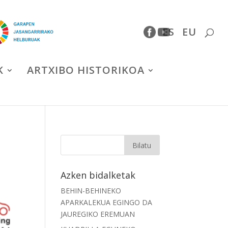
ES
EU
K
ARTXIBO HISTORIKOA
Azken bidalketak
BEHIN-BEHINEKO
APARKALEKUA EGINGO DA
JAUREGIKO EREMUAN