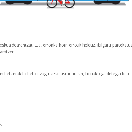
kualdearentzat. Eta, erronka horri errotik helduz, ibilgailu partekatu
Garatzen.
tasun beharrak hobeto ezagutzeko asmoarekin, honako galdetegia bete
k.