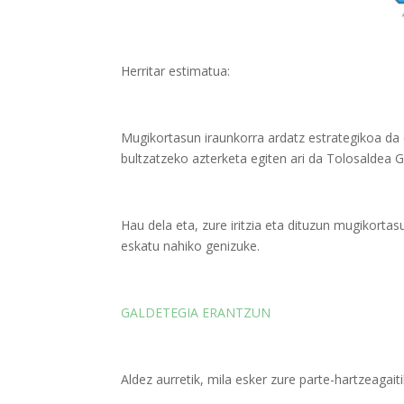
Herritar estimatua:
Mugikortasun iraunkorra ardatz estrategikoa da es
bultzatzeko azterketa egiten ari da Tolosaldea 
Hau dela eta, zure iritzia eta dituzun mugikor
eskatu nahiko genizuke.
GALDETEGIA ERANTZUN
Aldez aurretik, mila esker zure parte-hartzeagaiti