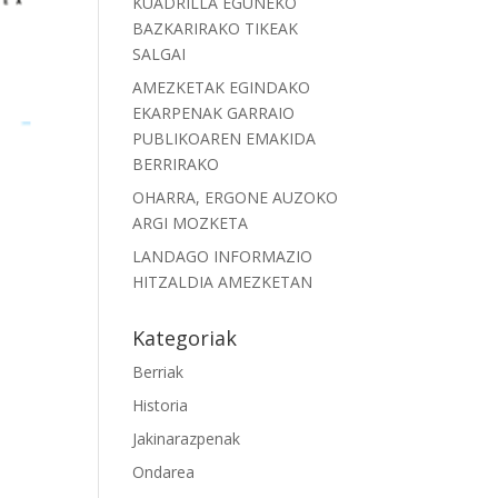
KUADRILLA EGUNEKO
BAZKARIRAKO TIKEAK
SALGAI
AMEZKETAK EGINDAKO
EKARPENAK GARRAIO
PUBLIKOAREN EMAKIDA
BERRIRAKO
OHARRA, ERGONE AUZOKO
ARGI MOZKETA
LANDAGO INFORMAZIO
HITZALDIA AMEZKETAN
Kategoriak
Berriak
Historia
Jakinarazpenak
Ondarea