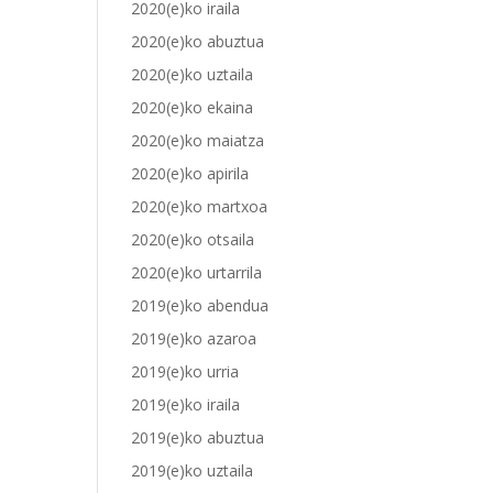
2020(e)ko iraila
2020(e)ko abuztua
2020(e)ko uztaila
2020(e)ko ekaina
2020(e)ko maiatza
2020(e)ko apirila
2020(e)ko martxoa
2020(e)ko otsaila
2020(e)ko urtarrila
2019(e)ko abendua
2019(e)ko azaroa
2019(e)ko urria
2019(e)ko iraila
2019(e)ko abuztua
2019(e)ko uztaila