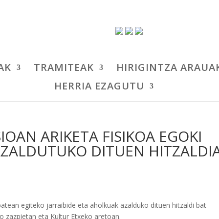
AK
TRAMITEAK
HIRIGINTZA ARAUA
HERRIA EZAGUTU
OAN ARIKETA FISIKOA EGOKI
AZALDUTUKO DITUEN HITZALDI
tean egiteko jarraibide eta aholkuak azalduko dituen hitzaldi bat
ko zazpietan eta Kultur Etxeko aretoan.