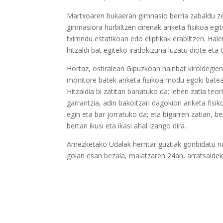
Martxoaren bukaeran gimnasio berria zabaldu z
gimnasiora hurbiltzen direnak ariketa fisikoa eg
txirrindu estatikoan edo eliptikak erabiltzen. H
hitzaldi bat egiteko iradokizuna luzatu diote eta 
Hortaz, ostiralean Gipuzkoan hainbat kiroldegi
monitore batek ariketa fisikoa modu egoki batea
Hitzaldia bi zatitan banatuko da: lehen zatia teo
garrantzia, adin bakoitzari dagokion ariketa fis
egin eta bar jorratuko da; eta bigarren zatian, 
bertan ikusi eta ikasi ahal izango dira.
Amezketako Udalak herritar guztiak gonbidatu nah
goian esan bezala, maiatzaren 24an, arratsaldek