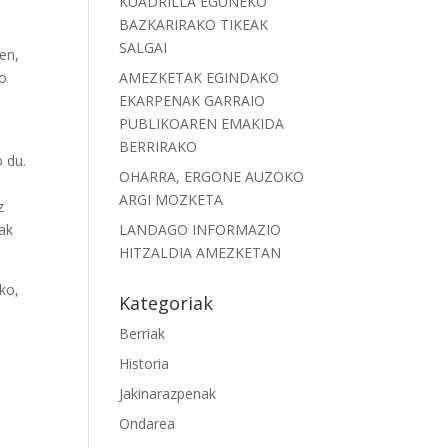
KUADRILLA EGUNEKO
BAZKARIRAKO TIKEAK
SALGAI
ten,
ko
AMEZKETAK EGINDAKO
EKARPENAK GARRAIO
PUBLIKOAREN EMAKIDA
BERRIRAKO
o du.
OHARRA, ERGONE AUZOKO
ARGI MOZKETA
z
nak
LANDAGO INFORMAZIO
HITZALDIA AMEZKETAN
eko,
Kategoriak
Berriak
Historia
Jakinarazpenak
Ondarea