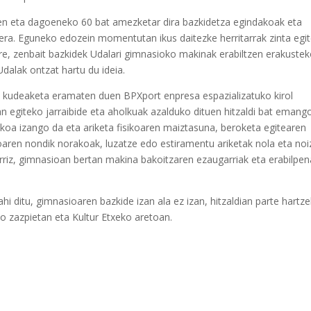
en eta dagoeneko 60 bat amezketar dira bazkidetza egindakoak eta
itera. Eguneko edozein momentutan ikus daitezke herritarrak zinta egi
alere, zenbait bazkidek Udalari gimnasioko makinak erabiltzen erakuste
Udalak ontzat hartu du ideia.
en kudeaketa eramaten duen BPXport enpresa espazializatuko kirol
n egiteko jarraibide eta aholkuak azalduko dituen hitzaldi bat emang
rikoa izango da eta ariketa fisikoaren maiztasuna, beroketa egitearen
ikoaren nondik norakoak, luzatze edo estiramentu ariketak nola eta noi
berriz, gimnasioan bertan makina bakoitzaren ezaugarriak eta erabilpe
i ditu, gimnasioaren bazkide izan ala ez izan, hitzaldian parte hartz
o zazpietan eta Kultur Etxeko aretoan.