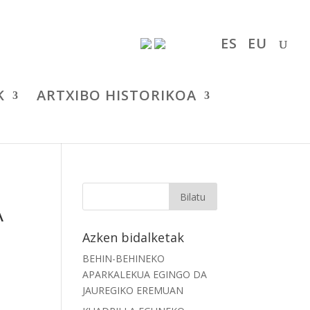
ES
EU
K
ARTXIBO HISTORIKOA
A
Azken bidalketak
BEHIN-BEHINEKO
APARKALEKUA EGINGO DA
JAUREGIKO EREMUAN