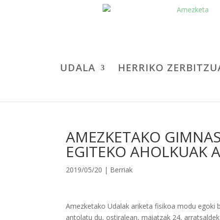
UDALA
HERRIKO ZERBITZU
AMEZKETAKO GIMNASI
EGITEKO AHOLKUAK 
2019/05/20
|
Berriak
Amezketako Udalak ariketa fisikoa modu egoki ba
antolatu du, ostiralean, maiatzak 24, arratsalde