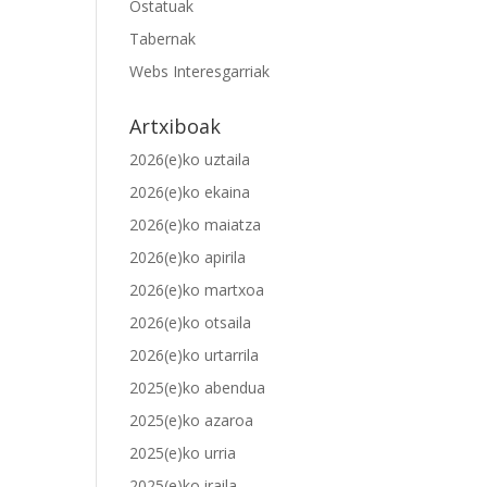
Ostatuak
Tabernak
Webs Interesgarriak
Artxiboak
2026(e)ko uztaila
2026(e)ko ekaina
2026(e)ko maiatza
2026(e)ko apirila
2026(e)ko martxoa
2026(e)ko otsaila
2026(e)ko urtarrila
2025(e)ko abendua
2025(e)ko azaroa
2025(e)ko urria
2025(e)ko iraila