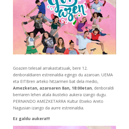
Goazen telesail arrakastatsuak, bere 12.
denboraldiaren estreinaldia egingo du azaroan. UEMA
eta EITBren arteko hitzarmen bat dela medio,
Amezketan, azaroaren 8an, 18:00etan
, denboraldi
berriaren lehen atala ikusteko aukera izango dugu.
PERNANDO AMEZKETARRA Kultur Etxeko Areto
Nagusian izango da aurre estreinaldia.
Ez galdu aukera!!!