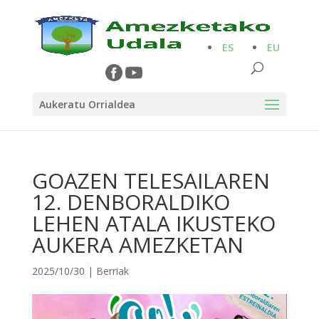
ES
EU
Aukeratu Orrialdea
GOAZEN TELESAILAREN
12. DENBORALDIKO
LEHEN ATALA IKUSTEKO
AUKERA AMEZKETAN
2025/10/30
|
Berriak