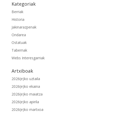
Kategoriak
Berriak
Historia
Jakinarazpenak
Ondarea
Ostatuak
Tabernak
Webs Interesgarriak
Artxiboak
2026(e)ko uztaila
2026(e)ko ekaina
2026(e)ko maiatza
2026(e)ko apirila
2026(e)ko martxoa