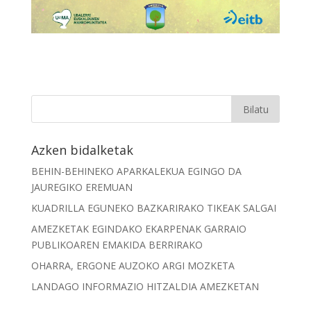
Azken bidalketak
BEHIN-BEHINEKO APARKALEKUA EGINGO DA
JAUREGIKO EREMUAN
KUADRILLA EGUNEKO BAZKARIRAKO TIKEAK SALGAI
AMEZKETAK EGINDAKO EKARPENAK GARRAIO
PUBLIKOAREN EMAKIDA BERRIRAKO
OHARRA, ERGONE AUZOKO ARGI MOZKETA
LANDAGO INFORMAZIO HITZALDIA AMEZKETAN