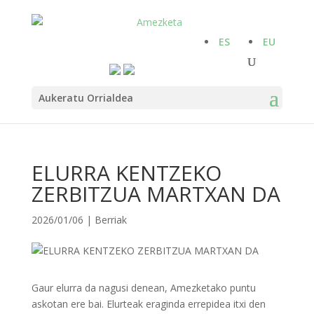
ES
EU
Aukeratu Orrialdea
ELURRA KENTZEKO
ZERBITZUA MARTXAN DA
2026/01/06
|
Berriak
Gaur elurra da nagusi denean, Amezketako puntu
askotan ere bai. Elurteak eraginda errepidea itxi den