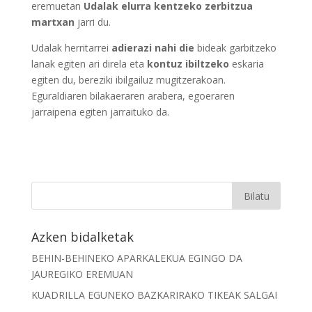
eremuetan
Udalak elurra kentzeko zerbitzua
martxan
jarri du.
Udalak herritarrei
adierazi nahi die
bideak garbitzeko
lanak egiten ari direla eta
kontuz ibiltzeko
eskaria
egiten du, bereziki ibilgailuz mugitzerakoan.
Eguraldiaren bilakaeraren arabera, egoeraren
jarraipena egiten jarraituko da.
Azken bidalketak
BEHIN-BEHINEKO APARKALEKUA EGINGO DA
JAUREGIKO EREMUAN
KUADRILLA EGUNEKO BAZKARIRAKO TIKEAK SALGAI