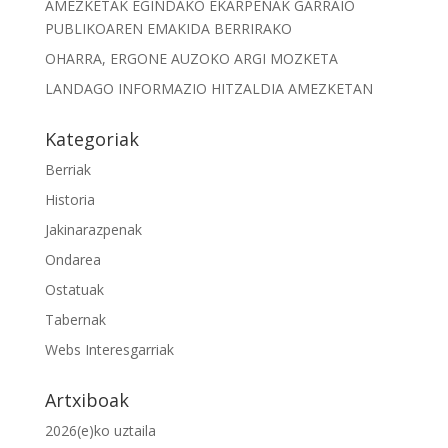
AMEZKETAK EGINDAKO EKARPENAK GARRAIO
PUBLIKOAREN EMAKIDA BERRIRAKO
OHARRA, ERGONE AUZOKO ARGI MOZKETA
LANDAGO INFORMAZIO HITZALDIA AMEZKETAN
Kategoriak
Berriak
Historia
Jakinarazpenak
Ondarea
Ostatuak
Tabernak
Webs Interesgarriak
Artxiboak
2026(e)ko uztaila