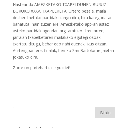
Hastear da AMEZKETAKO TXAPELDUNEN BURUZ
BURUKO XXXV. TXAPELKETA. Urtero bezala, maila
desberdinetako partidak izango dira, hiru kategoriatan
banatuta, hain zuzen ere. Amezketako app-an astez
asteko partidak agendan argitaratuko diren arren,
jarraian txapelketaren mailakako egutegi osoak
txertatu ditugu, behar edo nahi duenak, ikus ditzan.
Aurtengoan ere, finalak, herriko San Bartolome Jaietan
jokatuko dira.
Zorte on partehartzaile guztiei!