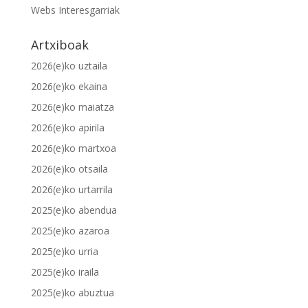
Webs Interesgarriak
Artxiboak
2026(e)ko uztaila
2026(e)ko ekaina
2026(e)ko maiatza
2026(e)ko apirila
2026(e)ko martxoa
2026(e)ko otsaila
2026(e)ko urtarrila
2025(e)ko abendua
2025(e)ko azaroa
2025(e)ko urria
2025(e)ko iraila
2025(e)ko abuztua