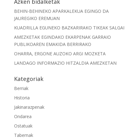
Azken bidalketak
BEHIN-BEHINEKO APARKALEKUA EGINGO DA
JAUREGIKO EREMUAN
KUADRILLA EGUNEKO BAZKARIRAKO TIKEAK SALGAI
AMEZKETAK EGINDAKO EKARPENAK GARRAIO
PUBLIKOAREN EMAKIDA BERRIRAKO
OHARRA, ERGONE AUZOKO ARGI MOZKETA
LANDAGO INFORMAZIO HITZALDIA AMEZKETAN
Kategoriak
Berriak
Historia
Jakinarazpenak
Ondarea
Ostatuak
Tabernak