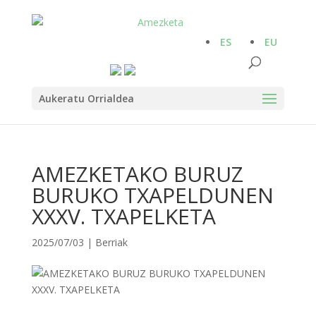
ES
EU
Aukeratu Orrialdea
AMEZKETAKO BURUZ
BURUKO TXAPELDUNEN
XXXV. TXAPELKETA
2025/07/03
|
Berriak