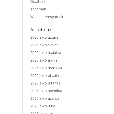
Ostatuak
Tabernak
Webs Interesgarriak
Artxiboak
2026(e)ko uztaila
2026(e)ko ekaina
2026(e)ko maiatza
2026(e)ko apirila
2026(e)ko martxoa
2026(e)ko otsaila
2026(e)ko urtarrila
2025(e)ko abendua
2025(e)ko azaroa
2025(e)ko urria
2025(e)ko iraila