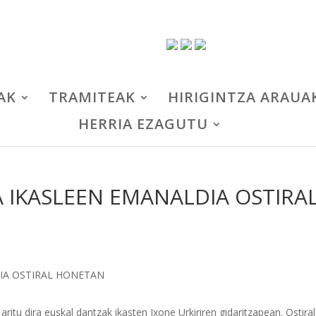
AK
TRAMITEAK
HIRIGINTZA ARAUA
HERRIA EZAGUTU
IKASLEEN EMANALDIA OSTIRA
itu dira euskal dantzak ikasten Ixone Urkiriren gidaritzapean. Ostiral