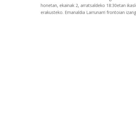
honetan, ekainak 2, arratsaldeko 18:30etan ikas
erakusteko. Emanaldia Larrunarri frontoian izan