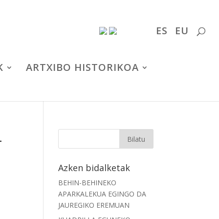
ES
EU
K
ARTXIBO HISTORIKOA
L
Azken bidalketak
BEHIN-BEHINEKO
APARKALEKUA EGINGO DA
JAUREGIKO EREMUAN