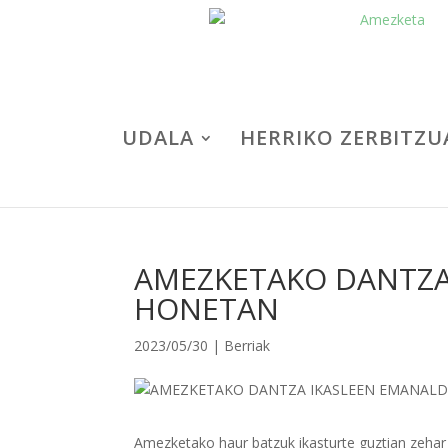
UDALA
HERRIKO ZERBITZU
AMEZKETAKO DANTZA 
HONETAN
2023/05/30
|
Berriak
Amezketako haur batzuk ikasturte guztian zehar ar