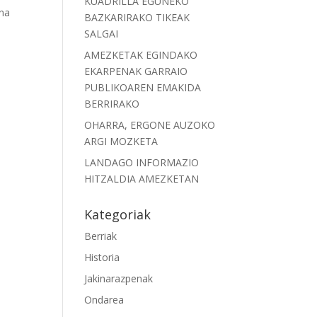
KUADRILLA EGUNEKO
ena
BAZKARIRAKO TIKEAK
SALGAI
AMEZKETAK EGINDAKO
EKARPENAK GARRAIO
PUBLIKOAREN EMAKIDA
BERRIRAKO
OHARRA, ERGONE AUZOKO
ARGI MOZKETA
LANDAGO INFORMAZIO
HITZALDIA AMEZKETAN
Kategoriak
Berriak
Historia
Jakinarazpenak
Ondarea