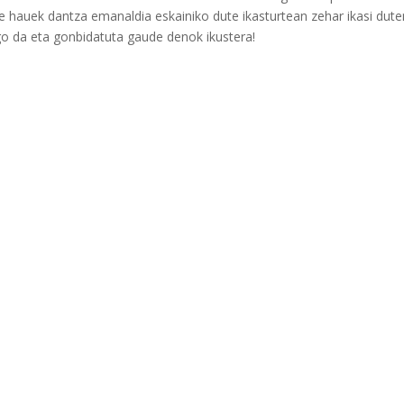
le hauek dantza emanaldia eskainiko dute ikasturtean zehar ikasi dut
go da eta gonbidatuta gaude denok ikustera!